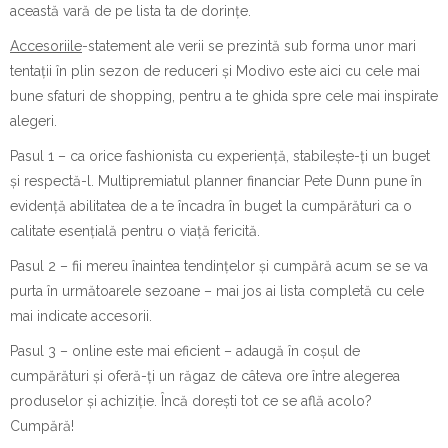
această vară de pe lista ta de dorințe.
Accesoriile
-statement ale verii se prezintă sub forma unor mari
tentații în plin sezon de reduceri și Modivo este aici cu cele mai
bune sfaturi de shopping, pentru a te ghida spre cele mai inspirate
alegeri.
Pasul 1 – ca orice fashionista cu experiență, stabilește-ți un buget
și respectă-l. Multipremiatul planner financiar Pete Dunn pune în
evidență abilitatea de a te încadra în buget la cumpărături ca o
calitate esențială pentru o viață fericită.
Pasul 2 – fii mereu înaintea tendințelor și cumpără acum se se va
purta în următoarele sezoane – mai jos ai lista completă cu cele
mai indicate accesorii.
Pasul 3 – online este mai eficient – adaugă în coșul de
cumpărături și oferă-ți un răgaz de câteva ore între alegerea
produselor și achiziție. Încă dorești tot ce se află acolo?
Cumpără!