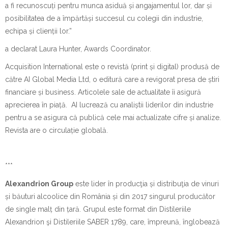
a fi recunoscuți pentru munca asiduă și angajamentul lor, dar și
posibilitatea de a împărtăși succesul cu colegii din industrie,
echipa și clienții lor
.”
a declarat Laura Hunter, Awards Coordinator.
Acquisition International este o revistă (print și digital) produsă de
către AI Global Media Ltd, o editură care a revigorat presa de știri
financiare și business. Articolele sale de actualitate îi asigură
aprecierea în piață. AI lucrează cu analiștii liderilor din industrie
pentru a se asigura că publică cele mai actualizate cifre și analize.
Revista are o circulație globală.
***
Alexandrion Group
este lider în producţia și distribuţia de vinuri
și băuturi alcoolice din România și din 2017 singurul producător
de single malț din țară. Grupul este format din Distileriile
Alexandrion şi Distileriile SABER 1789, care, împreună, înglobează