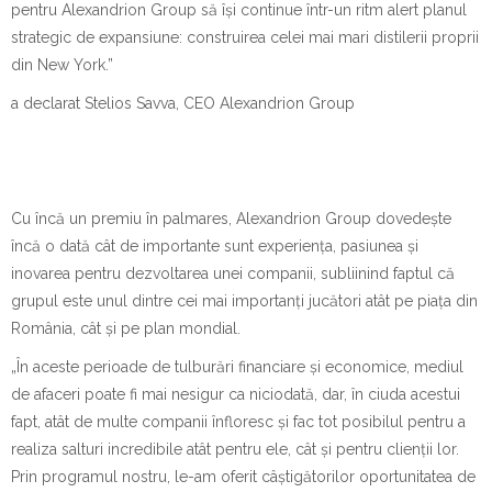
pentru Alexandrion Group să își continue într-un ritm alert planul
strategic de expansiune: construirea celei mai mari distilerii proprii
din New York.”
a declarat Stelios Savva, CEO Alexandrion Group
Cu încă un premiu în palmares, Alexandrion Group dovedește
încă o dată cât de importante sunt experiența, pasiunea și
inovarea pentru dezvoltarea unei companii, subliinind faptul că
grupul este unul dintre cei mai importanți jucători atât pe piața din
România, cât și pe plan mondial.
„
În aceste perioade de tulburări financiare și economice, mediul
de afaceri poate fi mai nesigur ca niciodată, dar, în ciuda acestui
fapt, atât de multe companii înfloresc și fac tot posibilul pentru a
realiza salturi incredibile atât pentru ele, cât și pentru clienții lor.
Prin programul nostru, le-am oferit câștigătorilor oportunitatea de