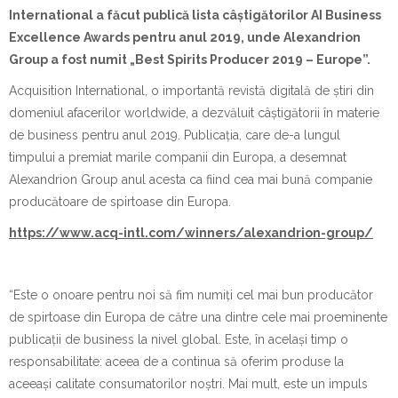
International a făcut publică lista câștigătorilor AI Business
Excellence Awards pentru anul 2019, unde Alexandrion
Group a fost numit „Best Spirits Producer 2019 – Europe”.
Acquisition International, o importantă revistă digitală de știri din
domeniul afacerilor worldwide, a dezvăluit câștigătorii în materie
de business pentru anul 2019. Publicația, care de-a lungul
timpului a premiat marile companii din Europa, a desemnat
Alexandrion Group anul acesta ca fiind cea mai bună companie
producătoare de spirtoase din Europa.
https://www.acq-intl.com/winners/alexandrion-group/
“Este o onoare pentru noi să fim numiți cel mai bun producător
de spirtoase din Europa de către una dintre cele mai proeminente
publicații de business la nivel global. Este, în același timp o
responsabilitate: aceea de a continua să oferim produse la
aceeași calitate consumatorilor noștri. Mai mult, este un impuls