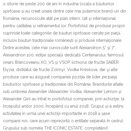
o istorie de peste 200 de ani în industria locală a băuturilor
spirtoase și au creat unele dintre cele mai puternice brand-uri din
România, recunoscute atât pe plan intern, cât şi internaţional
pentru calitatea și rafinamentul lor. Portofoliul de produse proprii
cuprinde toate categoriile de băuturi spirtoase cerute pe piaţă,
inclusiv băuturi tradiţionale româneşti și produse internaţionale.
Dintre acestea, cele mai cunoscute sunt Alexandrion 5* şi 7*,
Alexandrion 100, ediţie specială dedicată Centenarului, faimosul
vinars Brâncoveanu XO, VS şi VSOP, lichiorul de fructe SABER
Elyzia, distilatul de fructe Zolmyr, Vodka Kreskova, dar şi alte
produse care au asigurat companiei poziţia de lider pe piaţa
băuturilor spirtoase şi tradiţionale din România. Brandurile aflate
sub umbrela Alexander (Alexander Vodka, Alexander Lemon şi
Alexander Gin) au intrat în portofoliul companiei, prin achiziţie, la
începutul anilor 2000. Începând cu anul 2018, Grupul și-a extins
activitatea în urma unei achiziţii importante in 2018 a șase
companii noi, care acum reprezintă o entitate separată în cadrul
Grupului sub numele THE ICONIC ESTATE, completând