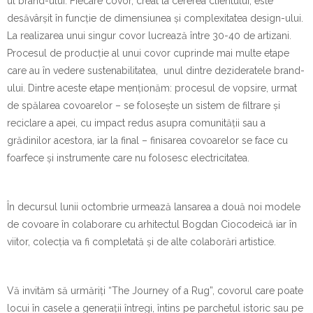
ul brand-ului. Fiecare covor, creat la cererea clientului, este
desăvârșit în funcție de dimensiunea și complexitatea design-ului.
La realizarea unui singur covor lucrează între 30-40 de artizani.
Procesul de producție al unui covor cuprinde mai multe etape
care au în vedere sustenabilitatea, unul dintre dezideratele brand-
ului. Dintre aceste etape menționăm: procesul de vopsire, urmat
de spălarea covoarelor – se folosește un sistem de filtrare și
reciclare a apei, cu impact redus asupra comunității sau a
grădinilor acestora, iar la final – finisarea covoarelor se face cu
foarfece și instrumente care nu folosesc electricitatea.
În decursul lunii octombrie urmează lansarea a două noi modele
de covoare în colaborare cu arhitectul Bogdan Ciocodeică iar în
viitor, colecția va fi completată și de alte colaborări artistice.
Vă invităm să urmăriți “The Journey of a Rug”, covorul care poate
locui în casele a generații întregi, întins pe parchetul istoric sau pe