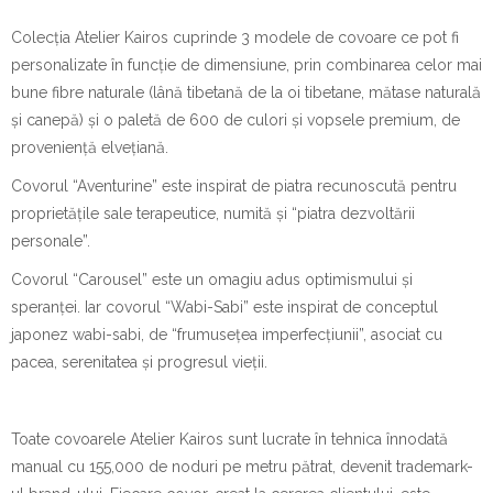
Colecția
Atelier Kairos
cuprinde 3 modele de covoare ce pot fi
personalizate în funcție de dimensiune, prin combinarea celor mai
bune fibre naturale (lână tibetană de la oi tibetane, mătase naturală
și canepă) și o paletă de 600 de culori și vopsele premium, de
proveniență elvețiană.
Covorul
“Aventurine”
este inspirat de piatra recunoscută pentru
proprietățile sale terapeutice, numită și “piatra dezvoltării
personale”.
Covorul
“Carousel”
este un omagiu adus optimismului și
speranței. Iar covorul
“Wabi-Sabi”
este inspirat de conceptul
japonez wabi-sabi, de “frumusețea imperfecțiunii”, asociat cu
pacea, serenitatea și progresul vieții.
Toate covoarele
Atelier Kairos
sunt lucrate în tehnica înnodată
manual cu 155,000 de noduri pe metru pătrat, devenit trademark-