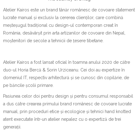
Atelier Kairos
este un brand tânăr românesc de covoare statement
lucrate manual și exclusiv la cererea clienților, care combină
meșteșugul tradițional cu design-ul contemporan creat în
România, desâvârșit prin arta artizanilor de covoare din Nepal,
moștenitori de secole a tehnicii de țesere tibetane.
Atelier Kairos
a fost lansat oficial în toamna anului 2020 de către
duo-ul Horia Bercă & Sorin Urziceanu. Cei doi au expertize în
domeniul IT, respectiv arhitectură și se cunosc din copilărie, de
pe băncile școlii primare.
Pasiunea celor doi pentru design și pentru consumul responsabil
a dus către crearea primului brand românesc de covoare lucrate
manual, prin proceduri etice și ecologice și tehnici
hand knotted
atent executate într-un atelier nepalez cu o expertiză de trei
generații.