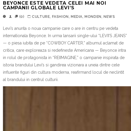
BEYONCE ESTE VEDETA CELEI MAI NOI
CAMPANII GLOBALE LEVI’S
(0)
CULTURE
,
FASHION
,
MEDIA
,
MONDEN
,
NEWS
Levi’s anunta o noua campanie care o are in centru pe vedeta
internationala Beyonce. In urma lansarii single-ului “LEVII’S JEANS”
— o piesa iubita de pe “COWBOY CARTER,” albumul aclamat de
critica, care exploreaza si redefineste Americana — Beyonce intra
in rolul de protagonista in “REIIMAGINE,” o campanie inspirata de
istoria brandului Levi’s si gandirea vizionara a uneia dintre cele
influente figuri din cultura moderna, reafirmand locul de neclintit
al brandului in centrul culturii.