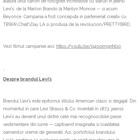
alatura unui canon de fotografii incredibile cu staruri in jeansi
Levi’s, de la Marlon Brando la Marilyn Monroe — si acum
Beyonce. Campania a fost conceputa in parteneriat creativ cu
TBWA\Chiat\Day LA si produsa de la revolućion/PRETTYBIRD.
Vezi filmul campaniei aici:
https://youtu.be/q40oimgnN00
Despre brandul Levi’s
Brandul Levi’s este epitomul stilului American clasic si degajat. Din
momentul in care Levi Strauss & Co. Inventati in 1873, jeansii
Levi’s au devenit unul dintre cele mai recognoscibile piese
vestimentare din lume — captivand imaginatia si loialitatea
oamenilor vreme de generatii. Azi, portofoliul brandului
Levi’s continua sa evolueze printr-un spirit inovator unic in