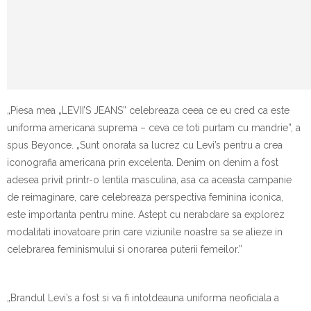
„Piesa mea „LEVII’S JEANS” celebreaza ceea ce eu cred ca este
uniforma americana suprema – ceva ce toti purtam cu mandrie”, a
spus Beyonce. „Sunt onorata sa lucrez cu Levi’s pentru a crea
iconografia americana prin excelenta. Denim on denim a fost
adesea privit printr-o lentila masculina, asa ca aceasta campanie
de reimaginare, care celebreaza perspectiva feminina iconica,
este importanta pentru mine. Astept cu nerabdare sa explorez
modalitati inovatoare prin care viziunile noastre sa se alieze in
celebrarea feminismului si onorarea puterii femeilor.”
„Brandul Levi’s a fost si va fi intotdeauna uniforma neoficiala a