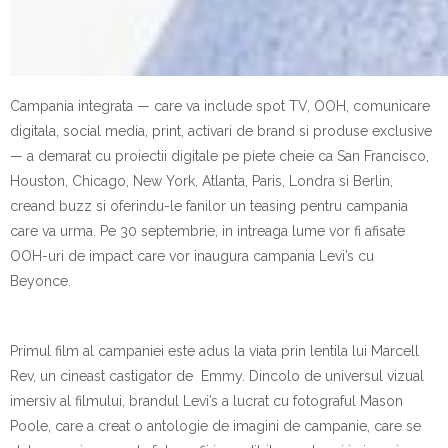
Campania integrata — care va include spot TV, OOH, comunicare
digitala, social media, print, activari de brand si produse exclusive
— a demarat cu proiectii digitale pe piete cheie ca San Francisco,
Houston, Chicago, New York, Atlanta, Paris, Londra si Berlin,
creand buzz si oferindu-le fanilor un teasing pentru campania
care va urma. Pe 30 septembrie, in intreaga lume vor fi afisate
OOH-uri de impact care vor inaugura campania Levi’s cu
Beyonce.
Primul film al campaniei este adus la viata prin lentila lui Marcell
Rev, un cineast castigator de Emmy. Dincolo de universul vizual
imersiv al filmului, brandul Levi’s a lucrat cu fotograful Mason
Poole, care a creat o antologie de imagini de campanie, care se