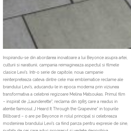
Inspirandu-se din abordarea inovatoare a lui Beyonce asupra artei,
culturii si naratiunii, campania reimagineaza aspectul si filmele
clasice Levi’s. Intr-o serie de capitole, noua campanie
reinterpreteaza cateva dintre cele mai emblematice reclame ale
brandului Levi’s, aducandu-le in epoca moderna prin viziunea
transformativa a celebrei regizoare Melina Matsoukas. Primul film
– inspirat de „Launderette”, reclama din 1985 care a readus in
atentie faimosul „I Heard It Through the Grapevine” in topurile
Billboard – o are pe Beyonce in rolul principal si celebreaza
mostenirea brandului Levi’s ca fiind panza pentru expresie de sine,
purtata de cei care aduc progresul si vedete deopotriva.