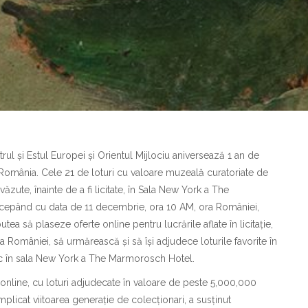
trul și Estul Europei și Orientul Mijlociu aniversează 1 an de
in România. Cele 21 de loturi cu valoare muzeală curatoriate de
zute, înainte de a fi licitate, în Sala New York a The
cepând cu data de 11 decembrie, ora 10 AM, ora României,
utea să plaseze oferte online pentru lucrările aflate în licitație,
României, să urmărească și să își adjudece loturile favorite în
izic în sala New York a The Marmorosch Hotel.
ii online, cu loturi adjudecate în valoare de peste 5,000,000
mplicat viitoarea generație de colecționari, a susținut