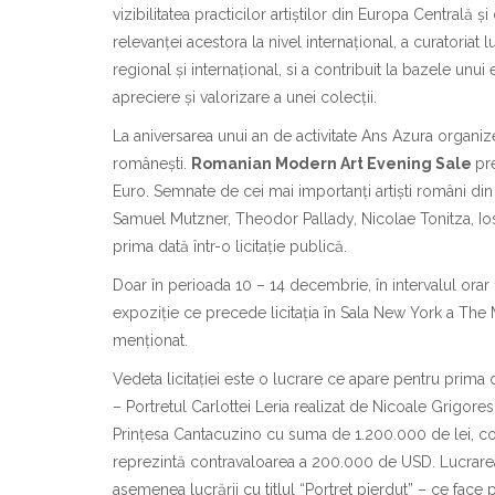
vizibilitatea practicilor artiștilor din Europa Centrală ș
relevanței acestora la nivel internațional, a curatoriat 
regional și internațional, si a contribuit la bazele un
apreciere și valorizare a unei colecții.
La aniversarea unui an de activitate Ans Azura organiz
românești.
Romanian Modern Art Evening Sale
pr
Euro. Semnate de cei mai importanți artiști români din
Samuel Mutzner, Theodor Pallady, Nicolae Tonitza, Iosi
prima dată într-o licitație publică.
Doar în perioada 10 – 14 decembrie, în intervalul orar
expoziție ce precede licitația în Sala New York a The 
menționat.
Vedeta licitației este o lucrare ce apare pentru prima 
–
Portretul Carlottei Leria
realizat de Nicoale Grigoresc
Prințesa Cantacuzino cu suma de 1.200.000 de lei, con
reprezintă contravaloarea a 200.000 de USD. Lucrarea p
asemenea lucrării cu titlul “
Portret pierdut
” – ce face 