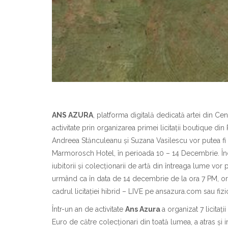
ANS AZURA
, platforma digitală dedicată artei din Cen
activitate prin organizarea primei licitații boutique d
Andreea Stănculeanu și Suzana Vasilescu vor putea fi vă
Marmorosch Hotel, în perioada 10 – 14 Decembrie. În
iubitorii și colecționarii de artă din întreaga lume vor p
urmând ca în data de 14 decembrie de la ora 7 PM, ora 
cadrul licitației hibrid – LIVE pe ansazura.com sau f
Într-un an de activitate
Ans Azura
a organizat 7 licitaț
Euro de către colecționari din toată lumea, a atras și i