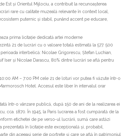
i de Est și Orientul Mijlociu, a contribuit la recunoașterea
lucrări rare cu calitate muzeală relevante în context local,
ui ecosistem puternic și stabil, punând accent pe educare,
eaza prima licitație dedicată artei moderne
ezintă 21 de lucrări cu o valoare totală estimată la 577. 500
 perioada interbelică: Nicolae Grigorescu, Ștefan Luchian,
f Iser și Nicolae Darascu, 80% dintre lucrări se află pentru
 10:00 AM – 7:00 PM cele 21 de loturi vor putea fi văzute într-o
Marmorosch Hotel. Accesul este liber în intervalul orar
dată într-o vânzare publică, după 150 de ani de la realizarea ei
u, cca. 1870. În 1945, la Paris lucrarea a fost cumpărată de la
form etichetei de pe verso-ul lucrării, sumă care astăzi
rezentată în licitație este excepțională și, probabil,
parte din aceeași serie de portrete și care se află în patrimoniul