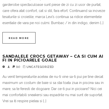
garderobe spectaculoase sunt piese de zi cu zi usor de purtat,
care ofera atat confort, cat si stil, fara efort. Continuand sa inoveze
tesaturile si croielile, marca Levi’s continua sa ridice elementele
esentiale de vara pe noi culmi. Bumbac / in din indigo, denim […]
READ MORE
SANDALELE CROCS GETAWAY – CA SI CUM AI
FI IN PICIOARELE GOALE
(0)
UNCATEGORIZED
Au venit temperaturile acelea de nu-ti vine sa-ti pui pe tine decat
maximum un costum de baie si sa stai toata ziua in piscina sau in
mare, sa te feresti de dogoare. Dar ce-ti pui in picioare? Nici cei
mai confortabili sneakersi sau espadrile nu mai sunt de suportat.
Vrei sa iti respire pielea si […]