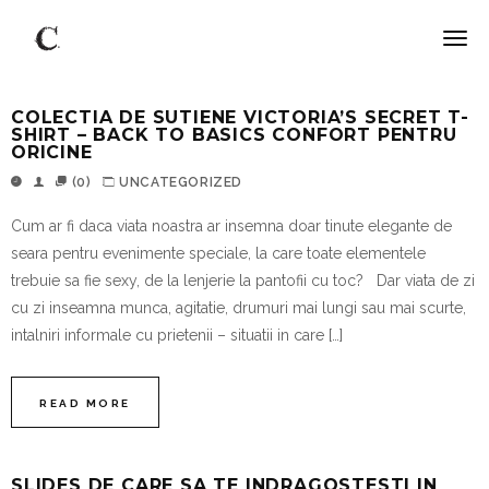
COLECTIA DE SUTIENE VICTORIA’S SECRET T-
SHIRT – BACK TO BASICS CONFORT PENTRU
ORICINE
(0)
UNCATEGORIZED
Cum ar fi daca viata noastra ar insemna doar tinute elegante de
seara pentru evenimente speciale, la care toate elementele
trebuie sa fie sexy, de la lenjerie la pantofii cu toc? Dar viata de zi
cu zi inseamna munca, agitatie, drumuri mai lungi sau mai scurte,
intalniri informale cu prietenii – situatii in care […]
READ MORE
SLIDES DE CARE SA TE INDRAGOSTESTI IN