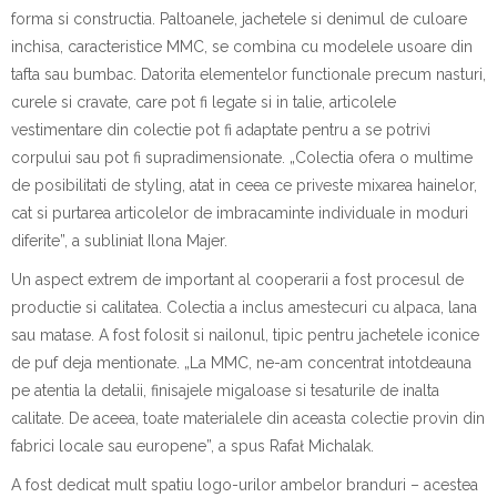
forma
s
i construc
t
ia. Paltoanele, jachetele
s
i denimul de culoare
i
nchis
a
, caracteristice MMC, se
combin
a
cu modelele u
s
oare din
tafta sau bumbac. Datorit
a
elementelor func
t
ionale precum nasturi,
curele
s
i cravate, care pot fi legate
s
i
i
n talie, articolele
vestimentare din colec
t
ie pot fi
adaptate
pentru a se potrivi
corpului sau pot fi supradimensionate.
„
Colec
t
ia ofer
a
o mul
t
ime
de posibilit
at
i de styling, at
a
t
i
n ​​ceea ce prive
s
te
mixarea hainelor
,
c
a
t
s
i purtarea articolelor de
i
mbr
a
c
a
minte individuale
i
n moduri
diferite
”
, a subliniat Ilona Majer.
Un aspect extrem de important al cooper
a
rii a fost procesul de
produc
t
ie
s
i calitatea. Colec
t
ia a inclus amestecuri cu
alpaca, l
a
n
a
sau m
a
tase
. A fost folosit
s
i nailonul, tipic pentru jachetele iconice
de puf deja men
t
ionate.
„
La MMC, ne-am concentrat
i
ntotdeauna
pe aten
t
ia la detalii, finisajele
mig
a
loase
s
i
t
es
a
turile de
i
nalt
a
calitate. De aceea
,
toate materialele din aceast
a
colec
t
ie provin din
fabrici locale sau europene
”, a spus Rafał Michalak.
A fost dedicat mult spa
t
iu
logo-urilor ambelor branduri
– acestea