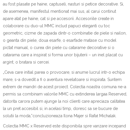
au fost plasate pe haine, c
a
ptu
s
eli, nasturi
s
i petice decorative.
S
i,
de asemenea, manifestul men
t
ionat mai sus, al c
a
rui con
t
inut
apare at
a
t pe haine, c
a
t
s
i pe accesorii. Accesoriile create
i
n
colaborare cu duo-ul MMC includ papuci elegan
t
i cu toc
geometric, cizme de z
a
pad
a
dintr-o combina
t
ie de piele
s
i nailon,
o geant
a
din piele, dou
a
e
s
arfe, o e
s
arf
a
de m
a
tase cu model
pictat manual, o curea din piele cu catarame decorative
s
i o
cataram
a
care a inspirat
s
i
forma
unor
bijuterii – un inel placat cu
argint, o br
at
ar
a
s
i cercei.
„
Ceva care ini
t
ial p
a
rea o provocare,
s
i anume lucrul
i
ntr-o echip
a
mare, s-a dovedit a fi o aventur
a
revelatoare
s
i inspirat
a
. Suntem
extrem de m
a
ndri de acest proiect. Colec
t
ia noastr
a
comun
a
ne-a
permis s
a
combin
a
m valorile MMC cu extinderea larg
a
a Reserved,
datorit
a
c
a
rora putem ajunge la noi clien
t
i care apreciaz
a
calitatea
la un
pre
t
accesibil
s
i,
i
n acela
s
i timp, doresc s
a
se bucure de
solu
t
ii la mod
a
,
”
concluzioneaz
a
Ilona Majer
s
i
Rafał Michalak.
Colec
t
ia
MMC x Reserved
este
disponibil
a
spre v
a
nzare
i
ncep
a
nd