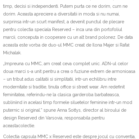
timp
,
deci
s
i
s
i independen
t
i. Putem purta ce ne dorim
, cum ne
dorim
. Aceast
a
apreciere
a diversit
at
ii
i
n mod
a
s
i nu numai,
surprins
a
i
ntr-un scurt manifest, a devenit punctul de plecare
pentru
colec
t
ia special
a
Reserved
–
i
nc
a
una din portofoliul
m
a
rcii, conceput
a
i
n cooperare cu un alt brand polonez. De data
aceasta este vorba de duo-ul
MMC
creat de
Ilona Majer
s
i
Rafał
Michalak
.
„
I
mpreun
a
cu MMC, am creat ceva complet unic. ADN-ul celor
dou
a
m
a
rci s-a unit pentru a crea o fuziune extrem de armonioas
a
– un tribut adus calit
at
ii
s
i simplit
at
ii,
i
ntr-un echilibru
i
ntre
modernitate
s
i tradi
t
ie,
t
inut
a
office
s
i
str
eet wear
. Am redefinit
feminitatea, referindu-ne la clasica garderob
a
b
a
rb
a
teasc
a
,
subliniind
i
n acela
s
i timp formele siluetelor fem
inine
i
ntr-un mod
puternic
s
i original
.”
s
pune
Anna Sołtys
,
d
irector
al biroului de
design
Reserved
d
in
Var
s
ovia
,
responsabil
a
pentru
aceast
a
colec
t
ie
.
Colec
t
ia capsul
a
MMC x Reserved
este despre jocul cu conven
t
ia,