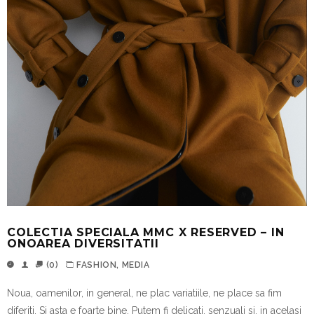
COLECTIA SPECIALA MMC X RESERVED – IN
ONOAREA DIVERSITATII
(0)
FASHION
,
MEDIA
Nou
a
, oamenilor,
i
n
general, ne plac
varia
t
iile
,
ne place
s
a
fim
diferi
t
i.
S
i asta e
foarte bine
. Putem fi delica
t
i, senzuali
s
i
,
i
n acelasi