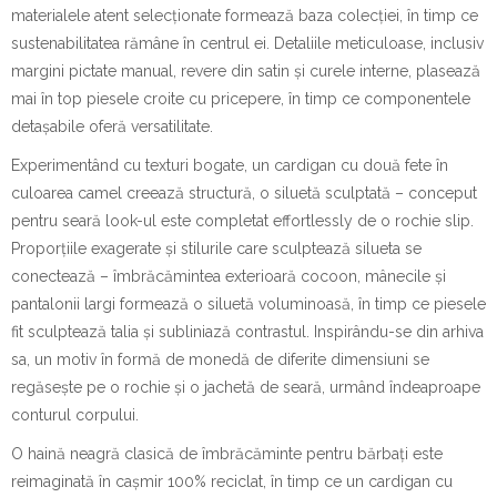
materialele atent selecționate formează baza colecției, în timp ce
sustenabilitatea rămâne în centrul ei. Detaliile meticuloase, inclusiv
margini pictate manual, revere din satin și curele interne, plasează
mai în top piesele croite cu pricepere, în timp ce componentele
detașabile oferă versatilitate.
Experimentând cu texturi bogate, un cardigan cu două fete în
culoarea camel creează structură, o siluetă sculptată – conceput
pentru seară look-ul este completat effortlessly de o rochie slip.
Proporțiile exagerate și stilurile care sculptează silueta se
conectează – îmbrăcămintea exterioară cocoon, mânecile și
pantalonii largi formează o siluetă voluminoasă, în timp ce piesele
fit sculptează talia și subliniază contrastul. Inspirându-se din arhiva
sa, un motiv în formă de monedă de diferite dimensiuni se
regăsește pe o rochie și o jachetă de seară, urmând îndeaproape
conturul corpului.
O haină neagră clasică de îmbrăcăminte pentru bărbați este
reimaginată în cașmir 100% reciclat, în timp ce un cardigan cu