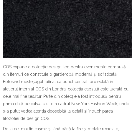
COS expune o colecție design-led pentru evenimente compusă
din itemuri ce constituie o garderobă modernă și sofisticată.
Folosind meșteșugul rafinat ca punct central, proiectată în
atelierul intern al COS din Londra, colecția capsulă este lucrată cu
cele mai fine țesături.Parte din colecție a fost introdusă pentru
prima dată pe catwalk-ul din cadrul New York Fashion Week, unde
s-a putut vedea atenția deosebită la detalii și întruchiparea
filozofiei de design COS.
De la cel mai fin cașmir și lână până la fire și metale reciclate,