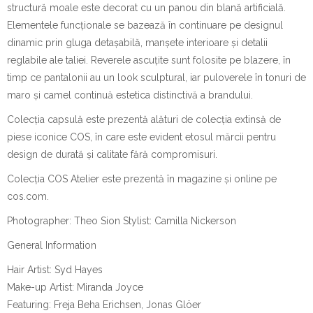
structură moale este decorat cu un panou din blană artificială.
Elementele funcționale se bazează în continuare pe designul
dinamic prin gluga detașabilă, manșete interioare și detalii
reglabile ale taliei. Reverele ascuțite sunt folosite pe blazere, în
timp ce pantalonii au un look sculptural, iar puloverele în tonuri de
maro și camel continuă estetica distinctivă a brandului.
Colecția capsulă este prezentă alături de colecția extinsă de
piese iconice COS, în care este evident etosul mărcii pentru
design de durată și calitate fără compromisuri.
Colecția COS Atelier este prezentă în magazine și online pe
cos.com.
Photographer: Theo Sion Stylist: Camilla Nickerson
General Information
Hair Artist: Syd Hayes
Make-up Artist: Miranda Joyce
Featuring: Freja Beha Erichsen, Jonas Glöer