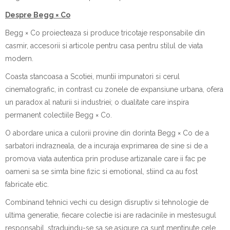
Despre Begg × Co
Begg × Co proiecteaza si produce tricotaje responsabile din
casmir, accesorii si articole pentru casa pentru stilul de viata
modern.
Coasta stancoasa a Scotiei, muntii impunatori si cerul
cinematografic, in contrast cu zonele de expansiune urbana, ofera
un paradox al naturii si industriei; o dualitate care inspira
permanent colectiile Begg × Co.
O abordare unica a culorii provine din dorinta Begg × Co de a
sarbatori indrazneala, de a incuraja exprimarea de sine si de a
promova viata autentica prin produse artizanale care ii fac pe
oameni sa se simta bine fizic si emotional, stiind ca au fost
fabricate etic.
Combinand tehnici vechi cu design disruptiv si tehnologie de
ultima generatie, fiecare colectie isi are radacinile in mestesugul
responsabil, straduindu-se sa se asigure ca sunt mentinute cele