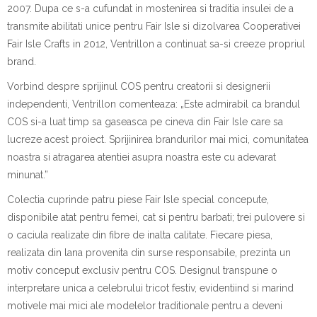
2007. Dupa ce s-a cufundat in mostenirea si traditia insulei de a
transmite abilitati unice pentru Fair Isle si dizolvarea Cooperativei
Fair Isle Crafts in 2012, Ventrillon a continuat sa-si creeze propriul
brand.
Vorbind despre sprijinul COS pentru creatorii si designerii
independenti, Ventrillon comenteaza: „
Este admirabil ca brandul
COS si-a luat timp sa gaseasca pe cineva din Fair Isle care sa
lucreze acest proiect. Sprijinirea brandurilor mai mici, comunitatea
noastra si atragarea atentiei asupra noastra este cu adevarat
minunat.
”
Colectia cuprinde patru piese Fair Isle special concepute,
disponibile atat pentru femei, cat si pentru barbati; trei pulovere si
o caciula realizate din fibre de inalta calitate. Fiecare piesa,
realizata din lana provenita din surse responsabile, prezinta un
motiv conceput exclusiv pentru COS. Designul transpune o
interpretare unica a celebrului tricot festiv, evidentiind si marind
motivele mai mici ale modelelor traditionale pentru a deveni