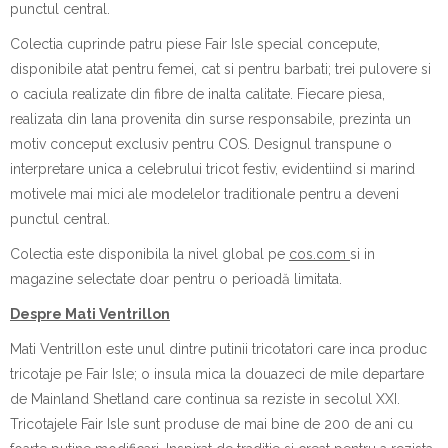
punctul central.
Colectia cuprinde patru piese Fair Isle special concepute,
disponibile atat pentru femei, cat si pentru barbati; trei pulovere si
o caciula realizate din fibre de inalta calitate. Fiecare piesa,
realizata din lana provenita din surse responsabile, prezinta un
motiv conceput exclusiv pentru COS. Designul transpune o
interpretare unica a celebrului tricot festiv, evidentiind si marind
motivele mai mici ale modelelor traditionale pentru a deveni
punctul central.
Colectia este disponibila la nivel global pe
cos.com
si in
magazine selectate doar pentru o perioadă limitata.
Despre Mati Ventrillon
Mati Ventrillon este unul dintre putinii tricotatori care inca produc
tricotaje pe Fair Isle; o insula mica la douazeci de mile departare
de Mainland Shetland care continua sa reziste in secolul XXI.
Tricotajele Fair Isle sunt produse de mai bine de 200 de ani cu