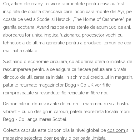
Co, articolele ready-to-wear si articolele pentru casa au fost
inspirate de coasta stancoasa care inconjoara morile din Ayr, pe
coasta de vest a Scotiei si Hawick, „The Home of Cashmere”, pe
granita scotiana. Avand razboaie rezistente de acum 100 de ani,
abordarea lor unica implica fuzionarea proceselor vechi cu
tehnologia de ultima generatie pentru a produce itemuri de cea
mai inalta calitate.
Sustinand o economie circulara, colaborarea ofera o initiativa de
rascumparare pentru a se asigura ca fiecare patura are o viata
dincolo de utilizarea sa initiala. In schimbul creditului in magazin,
paturile returnate magazinelor Begg × Co UK vor fi fie
reimprospatate si revandute, fie reciclate in fibre noi.
Disponibile in doua variante de culori – maro neutru si albastru
vibrant – cu un design in carouri, paleta reprezinta locatia morii
Begg × Co, langa marea Scotiei.
Colectia capsula este disponibila la nivel global pe
cos.com
si in
magazine selectate doar pentru o perioada limitata.