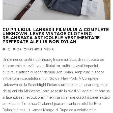
CU PRILEJUL LANSARII FILMULUI A COMPLETE
UNKNOWN, LEVI’S VINTAGE CLOTHING
RELANSEAZA ARTICOLELE VESTIMENTARE
PREFERATE ALE LUI BOB DYLAN
(0)
FASHION
,
MEDIA
Dintre nenum
a
ra
t
ii arti
s
ti
i
ndr
a
gi
t
i care au f
a
cut din articolele de
i
mbr
a
c
a
minte Levi’s baza stilului lor, pu
t
ini au avut impactul
cultural
s
i artistic al legendarului Bob Dylan. Amplasat
i
n scena
influent
a
a
i
nceputului anilor ’60 din New York,
A Complete
Unknown
de la Searchlight Pictures urm
a
re
s
te un t
a
n
a
r enigmatic
de 19 ani din Minnesota, care sose
s
te
i
n West Village cu chitara sa
s
i talentul s
a
u revolu
t
ionar, menit s
a
schimbe cursul istoriei muzicii
americane. Timothée Chalamet joac
a
s
i c
a
nt
a
i
n rolul lui Bob
Dylan
i
n filmul lui James Mangold. Dup
a
ce a
colaborat
i
n