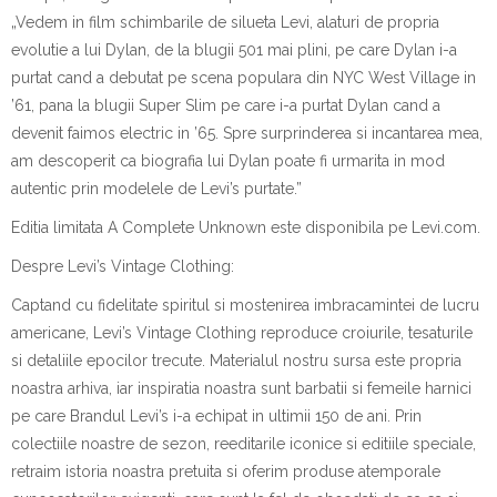
„Vedem
i
n film schimb
a
rile de siluet
a
Levi, al
a
turi de propria
evolu
t
ie a lui Dylan, de la blugii 501 mai plini, pe care Dylan i-a
purtat c
a
nd a debutat pe scena popular
a
din NYC West Village
i
n
’61, p
a
n
a
la blugii Super Slim pe care i-a purtat Dylan c
a
nd a
devenit faimos electric
i
n ’65. Spre surprinderea
s
i
i
nc
a
ntarea mea,
am descoperit c
a
biografia lui Dylan poate fi urm
a
rit
a
i
n mod
autentic prin modelele de Levi’s purtate.”
Edi
t
ia limitat
a
A Complete Unknown
este disponibila
pe
Levi.com
.
Despre
Levi’s Vintage Clothing:
Capt
a
nd cu fidelitate spiritul
s
i mo
s
tenirea
i
mbr
a
c
a
mintei de lucru
americane, Levi’s Vintage Clothing reproduce croiurile,
t
es
a
turile
s
i detaliile epocilor trecute. Materialul nostru surs
a
este propria
noastr
a
arhiv
a
, iar inspira
t
ia noastr
a
sunt b
a
rba
t
ii
s
i femeile harnici
pe care Brandul Levi’s i-a echipat
i
n ultimii 150 de ani. Prin
colec
t
iile noastre de sezon, reedit
a
rile iconice
s
i edi
t
iile speciale,
retr
a
im istoria noastr
a
pre
t
uit
a
s
i oferim produse atemporale