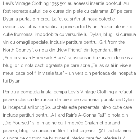
Levi’s Vintage Clothing 1955 501 au aceeasi inser
t
ie bootcut. Au
fost recreate al
a
turi de o curea din piele cu cataram
a
„D” pe care
Dylan a purtat-o ​​mereu. La fel ca
s
i filmul, noua colec
t
ie
eviden
t
iaz
a
latura romantic
a
a pove
s
tii lui Dylan. Prezentate
i
ntr-o
cutie frumoas
a
,
i
mpodobit
a
cu versurile lui Dylan, blugii
s
i cureaua
vin cu omagii speciale, inclusiv partitura pentru „Girl from the
North Country”, o not
a
din „New Friend” din legendarul film
„Subterranean Homesick Blues”
s
i, ascuns
i
n buzunarul de ceas al
blugilor, o not
a
dactilografiat
a
pe care scrie „Te las s
a
fii
i
n visele
mele, dac
a
pot fi
i
n visele tale” – un vers din perioada de
i
nceput a
lui Dylan.
Pentru a completa
t
inuta, echipa Levi’s Vintage Clothing a ref
a
cut
jacheta clasic
a
de trucker din piele de c
a
prioar
a
, purtat
a
de Dylan
la
i
nceputul anilor 1960. Jacheta este prezentat
a
i
ntr-o cutie care
include partituri pentru „A Hard Rain’s A-Gonna Fall”, o not
a
din
„Dig Yourself”
s
i o imagine cu Timothée Chalamet purt
a
nd
jacheta, blugii
s
i cureaua
i
n film. La fel ca
j
ean
s
ii 501, jacheta vine
cu note de costum pe buzunarul interior care fac referire la A