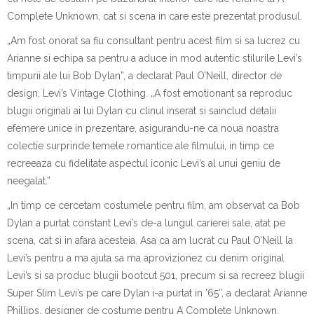
Complete Unknown, c
a
t
s
i scena
i
n care este prezentat produsul.
„Am fost onorat s
a
fiu consultant pentru acest film
s
i s
a
lucrez cu
Arianne
s
i echipa sa pentru a aduce
i
n mod autentic stilurile Levi’s
timpurii ale lui Bob Dylan”, a declarat
Paul O’Neill, director de
design, Levi’s Vintage Clothing
. „A fost emo
t
ionant s
a
reproduc
blugii originali ai lui Dylan cu clinul inserat
s
i s
a
includ
detalii
efemere unice
i
n prezentare, asigur
a
ndu-ne c
a
noua noastr
a
colec
t
ie surprinde temele romantice ale filmului,
i
n timp ce
recreeaz
a
cu fidelitate aspectul iconic Levi’s al unui geniu de
neegalat.”
„
I
n timp ce cercetam costumele pentru film, am observat c
a
Bob
Dylan a purtat constant Levi’s de-a lungul carierei sale, at
a
t pe
scen
a
, c
a
t
s
i
i
n afara acesteia. A
s
a c
a
am lucrat cu Paul O’Neill la
Levi’s pentru a m
a
ajuta s
a
m
a
aprovizionez cu denim original
Levi’s
s
i s
a
produc blugii bootcut 501, precum
s
i s
a
recreez blugii
Super Slim Levi’s pe care Dylan i-a purtat
i
n ’65”, a declarat
Arianne
Phillips, designer de costume pentru A Complete Unknown
.