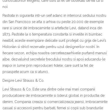
cunosc
a
torilor exigen
t
i, care sunt la fel de obseda
t
i de ea ca
s
i
noi.
P
a
strat
a
i
n siguran
ta
i
ntr-un seif ad
a
nc
i
n interiorul sediului nostru
din San Francisco se afl
a
o arhiv
a
cu peste 20.000 de exemple
rare
s
i unice de
i
mbr
a
c
a
minte
s
i artefacte Levi, dat
a
nd
i
nc
a
din
1873. P
a
strate la o temperatur
a
constant
a
s
i
i
nvelite
i
n bumbac
nealbit, aceste exemplare delicate sunt protejat cu grij
a
de Levi’s
Historian
s
i strict rezervate pentru uzul designerilor no
s
tri.
I
n
fiecare sezon, echipa noastr
a
cerceteaz
a
arhivele purt
a
nd m
a
nu
s
i
albe, dezv
a
luind secretele trecutului nostru
s
i apoi aduc
a
ndu-le
i
napoi
i
n lume prin reproduceri fidele, care sunt la fel de
proaspete acum ca
s
i
atunci.
Despre
Levi Strauss & Co.
Levi Strauss & Co. Este una dintre cele mai mari companii
produc
a
toare de
i
mbr
a
c
a
minte
s
i liderul global
i
n produc
t
ia de
denim. Compania creaz
a
s
i comercializeaz
a
jean
s
i,
i
mbr
a
c
a
minte
casual
s
i accesorii pentru b
a
rba
t
i, femei
s
i copii sub brandurile