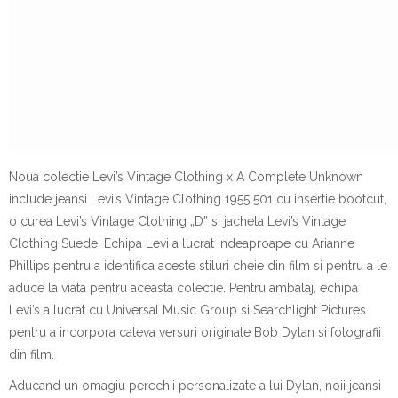
Noua colec
t
ie Levi’s Vintage Clothing x A Complete Unknown
include jean
s
i Levi’s Vintage Clothing 1955 501 cu inser
t
ie bootcut,
o curea Levi’s Vintage Clothing „D”
s
i jacheta Levi’s Vintage
Clothing Suede. Echipa Levi a lucrat
i
ndeaproape cu Arianne
Phillips pentru a identifica aceste stiluri cheie din film
s
i pentru a le
aduce la via
ta
pentru aceast
a
colec
t
ie. Pentru ambalaj, echipa
Levi’s a lucrat cu Universal Music Group
s
i Searchlight Pictures
pentru a
i
ncorpora c
a
teva versuri originale Bob Dylan
s
i fotografii
din film.
Aducand un omagiu perechii personalizate a lui Dylan, noii jean
s
i