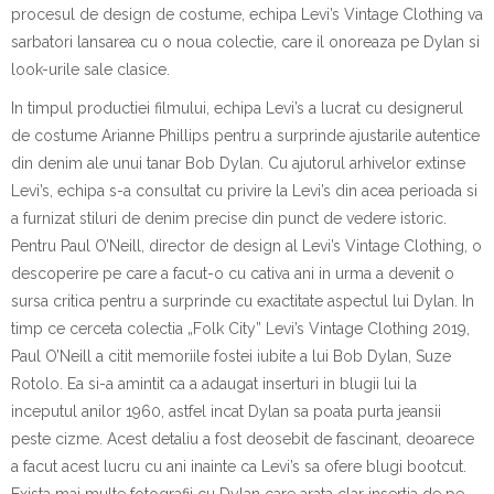
procesul de design de costume, echipa Levi’s Vintage Clothing va
s
a
rb
a
tori lansarea cu o nou
a
colec
t
ie, care
i
l onoreaz
a
pe Dylan
s
i
look-urile sale clasice.
I
n timpul produc
t
iei filmului, echipa Levi’s a lucrat cu designerul
de costume Arianne Phillips pentru a surprinde ajust
a
rile autentice
din denim ale unui t
a
n
a
r Bob Dylan. Cu ajutorul arhivelor extinse
Levi’s, echipa s-a consultat cu privire la Levi’s din acea perioad
a
s
i
a furnizat stiluri de denim precise din punct de vedere istoric.
Pentru Paul O’Neill, director de design al Levi’s Vintage Clothing, o
descoperire pe care a f
a
cut-o cu c
at
iva ani
i
n urm
a
a devenit o
surs
a
critic
a
pentru a surprinde cu exactitate aspectul lui Dylan.
I
n
timp ce cerceta colec
t
ia „Folk City” Levi’s Vintage Clothing 2019,
Paul O’Neill a citit memoriile fostei iubite a lui Bob Dylan, Suze
Rotolo. Ea
s
i-a amintit c
a
a ad
a
ugat
inserturi
i
n blugii lui la
i
nceputul anilor 1960, astfel
i
nc
a
t Dylan s
a
poat
a
purta
jean
s
ii
peste cizme. Acest
detaliu
a fost deosebit de fascinant, deoarece
a f
a
cut acest lucru cu ani
i
nainte ca Levi’s s
a
ofere blugi bootcut.