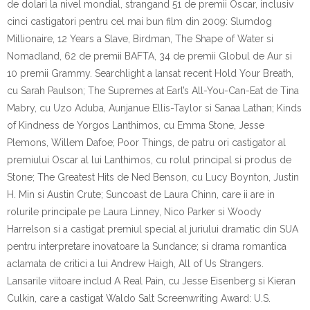
de dolari la nivel mondial, str
a
ng
a
nd 51 de premii Oscar, inclusiv
cinci c
as
tig
a
tori pentru cel mai bun film din 2009: Slumdog
Millionaire, 12 Years a Slave, Birdman, The Shape of Water
s
i
Nomadland, 62 de premii BAFTA, 34 de premii Globul de Aur
s
i
10 premii Grammy. Searchlight a lansat recent Hold Your Breath,
cu Sarah Paulson; The Supremes at Earl’s All-You-Can-Eat de Tina
Mabry, cu Uzo Aduba, Aunjanue Ellis-Taylor
s
i Sanaa Lathan; Kinds
of Kindness de Yorgos Lanthimos, cu Emma Stone, Jesse
Plemons, Willem Dafoe; Poor Things, de patru ori c
as
tig
a
tor al
premiului Oscar al lui Lanthimos, cu rolul principal
s
i produs de
Stone; The Greatest Hits de Ned Benson, cu Lucy Boynton, Justin
H. Min
s
i Austin Crute; Suncoast de Laura Chinn, care
i
i are
i
n
rolurile principale pe Laura Linney, Nico Parker
s
i Woody
Harrelson
s
i a c
as
tigat premiul special al juriului dramatic din SUA
pentru interpretare inovatoare la Sundance;
s
i drama romantic
a
aclamat
a
de critici a lui Andrew Haigh, All of Us Strangers.
Lans
a
rile viitoare includ A Real Pain, cu Jesse Eisenberg
s
i Kieran
Culkin, care a c
as
tigat Waldo Salt Screenwriting Award: U.S.