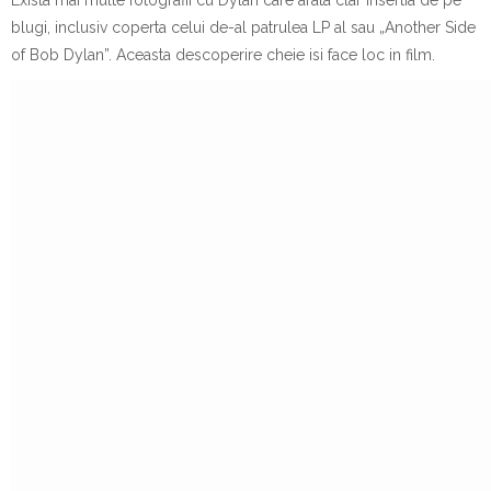
Exist
a
mai multe fotografii cu Dylan care arat
a
clar inser
t
ia de pe
blugi, inclusiv coperta celui de-al patrulea LP al s
a
u „Another Side
of Bob Dylan”. Aceast
a
descoperire cheie
is
i face loc
i
n film.