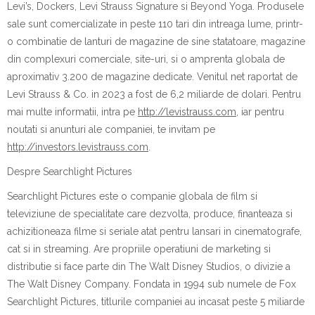
Levi’s, Dockers, Levi Strauss Signature
s
i Beyond Yoga. Produsele
sale sunt comercializate
i
n peste 110
ta
ri din
i
ntreaga lume, printr-
o combina
t
ie de lan
t
uri de magazine de sine st
a
t
a
toare, magazine
din complexuri comerciale, site-uri,
s
i o amprent
a
global
a
de
aproximativ 3.200 de magazine dedicate. Venitul net raportat de
Levi Strauss & Co.
i
n 2023 a fost de 6,2 miliarde de dolari.
Pentru
mai multe informa
t
ii
,
intr
a
pe
http://levistrauss.com
,
iar pentru
nout
at
i
s
i anun
t
uri ale companiei, te invit
a
m pe
http://investors.levistrauss.com
.
Despre
Searchlight Pictures
Searchlight Pictures este o companie global
a
de film
s
i
televiziune de specialitate care dezvolt
a
, produce, finan
t
eaz
a
s
i
achizi
t
ioneaz
a
filme
s
i seriale at
a
t pentru lans
a
ri
i
n cinematografe,
c
a
t
s
i
i
n streaming. Are propriile opera
t
iuni de marketing
s
i
distribu
t
ie
s
i face parte din The Walt Disney Studios, o divizie a
The Walt Disney Company. Fondat
a
i
n 1994 sub numele de Fox
Searchlight Pictures, titlurile companiei au
i
ncasat peste 5 miliarde