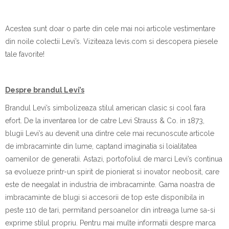
Acestea sunt doar o parte din cele mai noi articole vestimentare
din noile colectii Levi’s. Viziteaza levis.com si descopera piesele
tale favorite!
Despre brandul Levi’s
Brandul Levi’s simbolizeaza stilul american clasic si cool fara
efort. De la inventarea lor de catre Levi Strauss & Co. in 1873,
blugii Levi’s au devenit una dintre cele mai recunoscute articole
de imbracaminte din lume, captand imaginatia si loialitatea
oamenilor de generatii. Astazi, portofoliul de marci Levi’s continua
sa evolueze printr-un spirit de pionierat si inovator neobosit, care
este de neegalat in industria de imbracaminte. Gama noastra de
imbracaminte de blugi si accesorii de top este disponibila in
peste 110 de tari, permitand persoanelor din intreaga lume sa-si
exprime stilul propriu. Pentru mai multe informatii despre marca