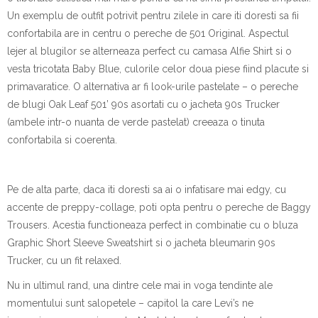
Un exemplu de outfit potrivit pentru zilele in care iti doresti sa fii
confortabila are in centru o pereche de 501 Original. Aspectul
lejer al blugilor se alterneaza perfect cu camasa Alfie Shirt si o
vesta tricotata Baby Blue, culorile celor doua piese fiind placute si
primavaratice. O alternativa ar fi look-urile pastelate – o pereche
de blugi Oak Leaf 501’ 90s asortati cu o jacheta 90s Trucker
(ambele intr-o nuanta de verde pastelat) creeaza o tinuta
confortabila si coerenta.
Pe de alta parte, daca iti doresti sa ai o infatisare mai edgy, cu
accente de preppy-collage, poti opta pentru o pereche de Baggy
Trousers. Acestia functioneaza perfect in combinatie cu o bluza
Graphic Short Sleeve Sweatshirt si o jacheta bleumarin 90s
Trucker, cu un fit relaxed.
Nu in ultimul rand, una dintre cele mai in voga tendinte ale
momentului sunt salopetele – capitol la care Levi’s ne