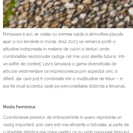
Primavara e aici, iar odata cu vremea calda si atmosfera placuta
apar si noi tendinte in moda. Anul 2023 se remarca printr-o
atitudine indrazneata in materie de culori si texturi, unde
combinatiile neobisnuite castiga cel mai usor atentia tuturor. Intr-
un astfel de context, Levi’s lanseaza o gama diversificata de
articole vestimentare ce impresioneaza prin aspectul unic si
diferit, dar care pot fi combinate intr-o multitudine de feluri – in
asa fel incat accentul cade pe personalitatea distincta a fiecaruia.
Moda feminin
a
Coordonarea pieselor de imbracaminte in avans reprezinta un
castig important, prin care esti mai eficienta si totodata, ai parte de
o libertate stilistica mai mare pentru ca nu simti presiunea timpului.