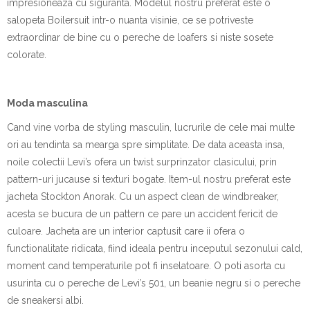
impresioneaza cu siguranta. Modelul nostru preferat este o
salopeta Boilersuit intr-o nuanta visinie, ce se potriveste
extraordinar de bine cu o pereche de loafers si niste sosete
colorate.
Moda masculina
Cand vine vorba de styling masculin, lucrurile de cele mai multe
ori au tendinta sa mearga spre simplitate. De data aceasta insa,
noile colectii Levi’s ofera un twist surprinzator clasicului, prin
pattern-uri jucause si texturi bogate. Item-ul nostru preferat este
jacheta Stockton Anorak. Cu un aspect clean de windbreaker,
acesta se bucura de un pattern ce pare un accident fericit de
culoare. Jacheta are un interior captusit care ii ofera o
functionalitate ridicata, fiind ideala pentru inceputul sezonului cald,
moment cand temperaturile pot fi inselatoare. O poti asorta cu
usurinta cu o pereche de Levi’s 501, un beanie negru si o pereche
de sneakersi albi.