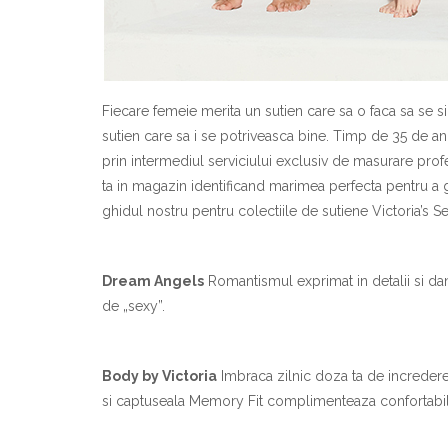
Fiecare femeie merita un sutien care sa o faca sa se s
sutien care sa i se potriveasca bine. Timp de 35 de ani 
prin intermediul serviciului exclusiv de masurare profe
ta in magazin identificand marimea perfecta pentru a ga
ghidul nostru pentru colectiile de sutiene Victoria’s Se
Dream Angels
Romantismul exprimat in detalii si dan
de „sexy”.
Body by Victoria
Imbraca zilnic doza ta de incredere
si captuseala Memory Fit complimenteaza confortabil l