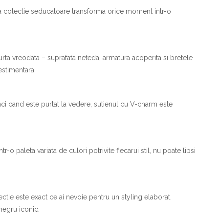
sta colectie seducatoare transforma orice moment intr-o
urta vreodata – suprafata neteda, armatura acoperita si bretele
estimentara.
nci cand este purtat la vedere, sutienul cu V-charm este
tr-o paleta variata de culori potrivite fiecarui stil, nu poate lipsi
ectie este exact ce ai nevoie pentru un styling elaborat.
egru iconic.