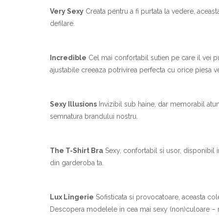
Very Sexy
Creata pentru a fi purtata la vedere, acea
defilare.
Incredible
Cel mai confortabil sutien pe care il vei p
ajustabile creeaza potrivirea perfecta cu orice piesa v
Sexy Illusions
Invizibil sub haine, dar memorabil atu
semnatura brandului nostru.
The T-Shirt Bra
Sexy, confortabil si usor, disponibil in
din garderoba ta.
Lux Lingerie
Sofisticata si provocatoare, aceasta col
Descopera modelele in cea mai sexy (non)culoare – n