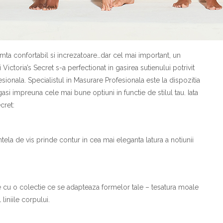
imta confortabil si increzatoare…dar cel mai important, un
Victoria’s Secret s-a perfectionat in gasirea sutienului potrivit
sionala. Specialistul in Masurare Profesionala este la dispozitia
si impreuna cele mai bune optiuni in functie de stilul tau. Iata
cret:
tela de vis prinde contur in cea mai eleganta latura a notiunii
 cu o colectie ce se adapteaza formelor tale – tesatura moale
iniile corpului.