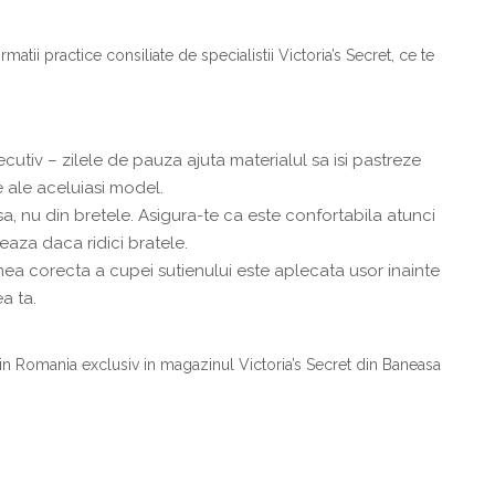
rmatii practice consiliate de specialistii Victoria’s Secret, ce te
cutiv – zilele de pauza ajuta materialul sa isi pastreze
e ale aceluiasi model.
a, nu din bretele. Asigura-te ca este confortabila atunci
eaza daca ridici bratele.
a corecta a cupei sutienului este aplecata usor inainte
a ta.
in Romania exclusiv in magazinul Victoria’s Secret din Baneasa