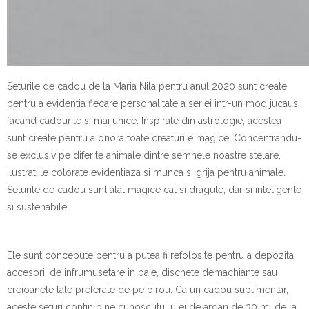
Seturile de cadou de la Maria Nila pentru anul 2020 sunt create
pentru a evidentia fiecare personalitate a seriei intr-un mod jucaus,
facand cadourile si mai unice. Inspirate din astrologie, acestea
sunt create pentru a onora toate creaturile magice. Concentrandu-
se exclusiv pe diferite animale dintre semnele noastre stelare,
ilustratiile colorate evidentiaza si munca si grija pentru animale.
Seturile de cadou sunt atat magice cat si dragute, dar si inteligente
si sustenabile.
Ele sunt concepute pentru a putea fi refolosite pentru a depozita
accesorii de infrumusetare in baie, dischete demachiante sau
creioanele tale preferate de pe birou. Ca un cadou suplimentar,
aceste seturi contin bine cunoscutul ulei de argan de 30 ml de la