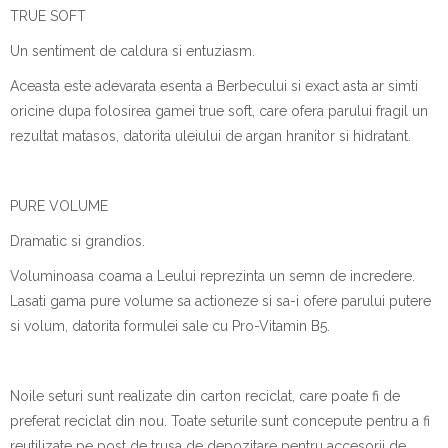
TRUE SOFT
Un sentiment de caldura si entuziasm.
Aceasta este adevarata esenta a Berbecului si exact asta ar simti
oricine dupa folosirea gamei true soft, care ofera parului fragil un
rezultat matasos, datorita uleiului de argan hranitor si hidratant.
PURE VOLUME
Dramatic si grandios.
Voluminoasa coama a Leului reprezinta un semn de incredere.
Lasati gama pure volume sa actioneze si sa-i ofere parului putere
si volum, datorita formulei sale cu Pro-Vitamin B5.
Noile seturi sunt realizate din carton reciclat, care poate fi de
preferat reciclat din nou. Toate seturile sunt concepute pentru a fi
reutilizate pe post de trusa de depozitare pentru accesorii de