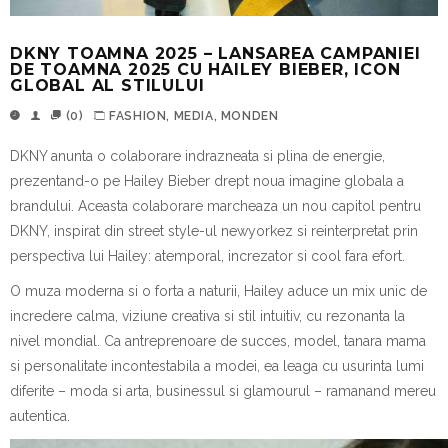
DKNY TOAMNA 2025 – LANSAREA CAMPANIEI
DE TOAMNA 2025 CU HAILEY BIEBER, ICON
GLOBAL AL STILULUI
(0)
FASHION
,
MEDIA
,
MONDEN
DKNY anunta o colaborare indrazneata si plina de energie,
prezentand-o pe Hailey Bieber drept noua imagine globala a
brandului. Aceasta colaborare marcheaza un nou capitol pentru
DKNY, inspirat din street style-ul newyorkez si reinterpretat prin
perspectiva lui Hailey: atemporal, increzator si cool fara efort.
O muza moderna si o forta a naturii, Hailey aduce un mix unic de
incredere calma, viziune creativa si stil intuitiv, cu rezonanta la
nivel mondial. Ca antreprenoare de succes, model, tanara mama
si personalitate incontestabila a modei, ea leaga cu usurinta lumi
diferite – moda si arta, businessul si glamourul – ramanand mereu
autentica.