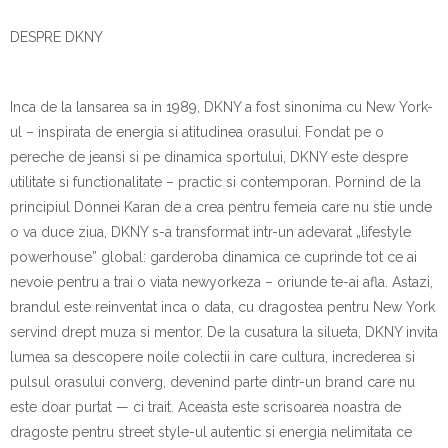
DESPRE DKNY
Inca de la lansarea sa in 1989, DKNY a fost sinonima cu New York-
ul – inspirata de energia si atitudinea orasului. Fondat pe o
pereche de jeansi si pe dinamica sportului, DKNY este despre
utilitate si functionalitate – practic si contemporan. Pornind de la
principiul Donnei Karan de a crea pentru femeia care nu stie unde
o va duce ziua, DKNY s-a transformat intr-un adevarat „lifestyle
powerhouse” global: garderoba dinamica ce cuprinde tot ce ai
nevoie pentru a trai o viata newyorkeza – oriunde te-ai afla. Astazi,
brandul este reinventat inca o data, cu dragostea pentru New York
servind drept muza si mentor. De la cusatura la silueta, DKNY invita
lumea sa descopere noile colectii in care cultura, increderea si
pulsul orasului converg, devenind parte dintr-un brand care nu
este doar purtat — ci trait. Aceasta este scrisoarea noastra de
dragoste pentru street style-ul autentic si energia nelimitata ce