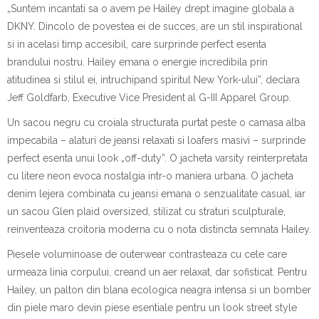
„Suntem incantati sa o avem pe Hailey drept imagine globala a
DKNY. Dincolo de povestea ei de succes, are un stil inspirational
si in acelasi timp accesibil, care surprinde perfect esenta
brandului nostru. Hailey emana o energie incredibila prin
atitudinea si stilul ei, intruchipand spiritul New York-ului”
, declara
Jeff Goldfarb, Executive Vice President al G-III Apparel Group.
Un sacou negru cu croiala structurata purtat peste o camasa alba
impecabila – alaturi de jeansi relaxati si loafers masivi – surprinde
perfect esenta unui look „off-duty”. O jacheta varsity reinterpretata
cu litere neon evoca nostalgia intr-o maniera urbana. O jacheta
denim lejera combinata cu jeansi emana o senzualitate casual, iar
un sacou Glen plaid oversized, stilizat cu straturi sculpturale,
reinventeaza croitoria moderna cu o nota distincta semnata Hailey.
Piesele voluminoase de outerwear contrasteaza cu cele care
urmeaza linia corpului, creand un aer relaxat, dar sofisticat. Pe
ntru
Hailey, un palton din blana ecologica neagra intensa si un bomber
din piele maro devin piese esentiale pentru un look street style