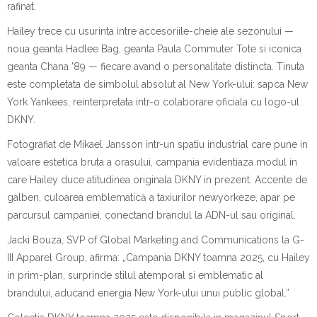
rafinat.
Hailey trece cu usurinta intre accesoriile-cheie ale sezonului —
noua geanta Hadlee Bag, geanta Paula Commuter Tote si iconica
geanta Chana ’89 — fiecare avand o personalitate distincta. Tinuta
este completata de simbolul absolut al New York-ului: sapca New
York Yankees, reinterpretata intr-o colaborare oficiala cu logo-ul
DKNY.
Fotografiat de Mikael Jansson intr-un spatiu industrial care pune in
valoare estetica bruta a orasului, campania evidentiaza modul in
care Hailey duce atitudinea originala DKNY in prezent. Accente de
galben, culoarea emblematică a taxiurilor newyorkeze, apar pe
parcursul campaniei, conectand brandul la ADN-ul sau original.
Jacki Bouza, SVP of Global Marketing and Communications la G-
III Apparel Group, afirma:
„Campania DKNY
t
oamna 2025, cu Hailey
in prim-plan, surprinde stilul atemporal si emblematic al
brandului, aducand energia New York-ului unui public global.”