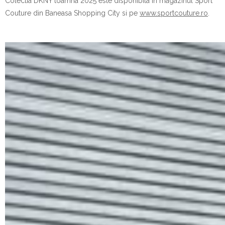
Colectia DKNY
t
oamna 2025 este disponibila in magazinul Sport
Couture din Baneasa Shopping City si pe
www.sportcouture.ro
.