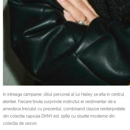
In intreaga campanie, stilul personal al lui Hailey se afla in centrul
atentiei. Fiecare tinuta surprinde instinctul ei vestimentar de a
amesteca trecutul cu prezentul, combinand clasice reinterpretate
din colectia capsula DKNY est. 1989 cu siluete moderne din
colectia de sezon.