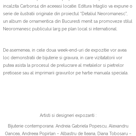
incalzita Carbon14 din aceeasi locatie. Editura Intaglio va expune o
serie de ilustratii originale din proiectul “Detaliul Neoromanesc”,
un album de ornamentica din Bucuresti menit sa promoveze stilul
Neoromanesc publicului larg pe plan local si international.
De asemenea, in cele doua week-end-uri de expozitie vor avea
loc demonstratii de bijuterie si gravura, in care vizitatatorii vor
putea asista la procesul de prelucrare al metalelor si pietrelor
pretioase sau al imprimarii gravurilor pe hartie manuala speciala.
Artisti si designeri expozanti :
Bijuterie contemporana: Andreia Gabriela Popescu, Alexandru
Oancea, Andreea Popirlan – Albastru de Ileana, Diana Tobosaru –