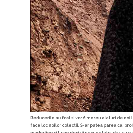
Reducerile au fost
s
i vor fi mereu al
a
turi de noi
l
face loc noilor colec
t
ii. S-ar putea p
a
rea c
a
, prof
marketing
s
i lu
a
m decizii necugetate, dar, cu o