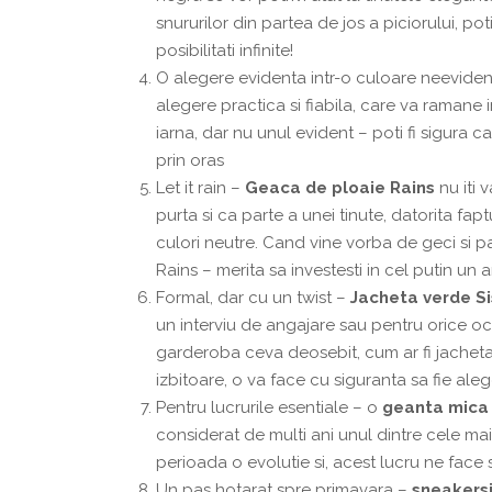
snururilor din partea de jos a piciorului, p
posibilitati infinite!
O alegere evidenta intr-o culoare neevide
alegere practica si fiabila, care va raman
iarna, dar nu unul evident – poti fi sigura 
prin oras
Let it rain –
Geaca
de
ploaie
Rains
nu iti 
purta si ca parte a unei tinute, datorita fapt
culori neutre. Cand vine vorba de geci si 
Rains – merita sa investesti in cel putin un
Formal, dar cu un twist –
Jacheta
verde
Si
un interviu de angajare sau pentru orice oc
garderoba ceva deosebit, cum ar fi jacheta
izbitoare, o va face cu siguranta sa fie aleg
Pentru lucrurile esentiale – o
geant
a
mic
a
considerat de multi ani unul dintre cele m
perioada o evolutie si, acest lucru ne fac
Un pas hotarat spre primavara –
sneaker
s