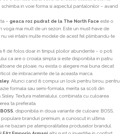
oti schimba in voie forma si aspectul pantalonilor – avand
nta –
geaca
roz
pudrat
de
la
The
North
Face
este o
e in voga mai mult de un sezon. Este un must-have de
ca nu vei intalni multe modele de acest fel plimbandu-te
va fi de folos doar in timpul ploilor abundente – o poti
ului ca are o croiala simpla si este disponibila in patru
paltoane de ploaie, nu exista o alegere mai buna decat
 articol de imbracaminte de la aceasta marca.
sley
. Atunci cand iti compui un look pentru birou, pentru
azie formala sau semi-formala, merita sa scoti din
 Sisley. Textura materialului, combinata cu culoarea
erea ta preferata.
BOSS
, disponibila in doua variante de culoare. BOSS,
ai populare branduri premium, a cunoscut in ultima
e sa ne bazam pe atemporalitatea produselor brandul.
ii
EA7
Emporio
Armani
albi sunt o investitie in confort.