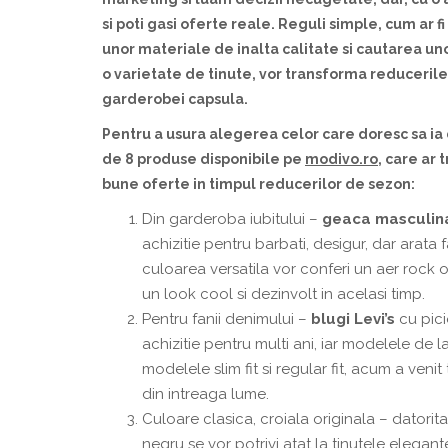
s
i po
t
i g
a
si oferte reale. Reguli simple, cum ar f
unor materiale de
i
nalt
a
calitate
s
i c
a
utarea uno
o varietate de
t
inute, vor transforma reduceril
garderobei capsul
a
.
Pentru a u
s
ura alegerea celor care doresc s
a
ia
de 8 produse disponibile pe
modivo.ro
, care ar 
bune oferte
i
n timpul reducerilor de sezon:
Din garderoba iubitului –
geaca
masculin
achizitie pentru barbati, desigur, dar arata f
culoarea versatila vor conferi un aer rock or
un look cool si dezinvolt in acelasi timp.
Pentru fanii denimului –
blugi
Levi’s
cu pici
achizitie pentru multi ani, iar modelele de 
modelele slim fit si regular fit, acum a veni
din intreaga lume.
Culoare clasica, croiala originala – datorita 
negru se vor potrivi atat la tinutele elegant