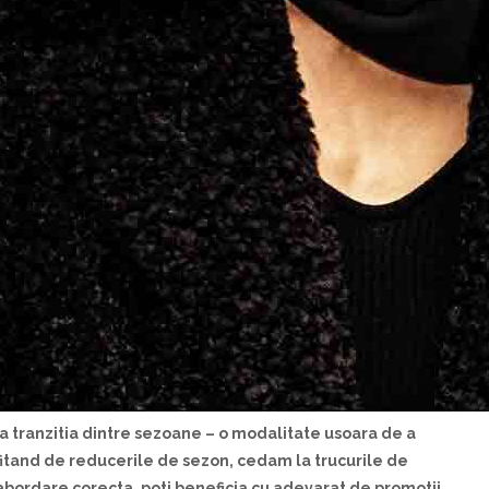
a tranzitia dintre sezoane
– o modalitate u
s
oar
a
de a
it
a
nd de reducerile de sezon, ced
a
m la trucurile de
 abordare corect
a
, po
t
i beneficia cu adev
a
rat de promo
t
ii