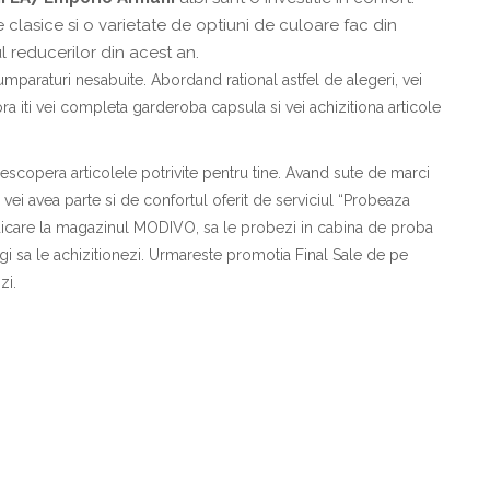
le clasice si o varietate de optiuni de culoare fac din
l reducerilor din acest an.
umparaturi nesabuite. Abordand rational astfel de alegeri, vei
ora iti vei completa garderoba capsula si vei achizitiona articole
scopera articolele potrivite pentru tine. Avand sute de marci
 vei avea parte si de confortul oferit de serviciul “Probeaza
ridicare la magazinul MODIVO, sa le probezi in cabina de proba
gi sa le achizitionezi. Urmareste promotia Final Sale de pe
zi.