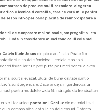
i cump
a
rarea de produse multi-sezoniere, alegerea
r articole iconice
s
i versatile, care ne vor fi utile pentru
e de sezon
i
ntr-o perioad
a
pl
a
cut
a
de
reimprospatare
a
 decizii de cump
a
rare mai ra
t
ionale, am preg
a
tit o list
a
trebui luate
i
n considerare atunci c
a
nd cau
t
i cele mai
a
Calvin
Klein
Jeans
din piele artificiala. Poate fi o
antastic si in tinutele feminine – croiala clasica si
icarei tinute, iar tu o poti purta pe umeri pentru a avea
or mai scurt si evazat. Blugii de buna calitate sunt o
la Levi’s sunt legendare. Daca ai deja in garderoba ta
t timpul pentru modelele wide fit, indragite de trendsetterii
croielii lor unice,
pantalonii
Gestuz
din material textil
e cu o camasa alba, cat si la tinutele casual. Datorita