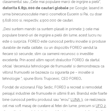
clasamentul sau
„Cele mai populare marci de ingrijire a pielii”
,
datorita 6.851.000 de cautari globale
pe Google, lasand in
urma binecunoscutele marci cosmetice
Eucerin
si
Pai
, cu doar
5.618.000 si, respectiv, 4.900.000 de cautari.
„Desi suntem mandri ca suntem plasati in primele 3 cele mai
populare brand-uri de ingrijire a pielii din lume, acest lucru nu
este o surpriza. FOREO este cunoscut pentru inovatie si produse
durabile de inalta calitate, cu un dispozitiv FOREO vandut la
fiecare 10 secunde, stim ca oamenii recunosc o investitie
excelenta. Prin acest ultim raport stralucitor FOREO da startul
oficial ‘deceniului tehnologiei de frumusete’ si demonstreaza ca
viitorul frumusetii se bazeaza cu siguranta pe – inovatie si
tehnologie ”, spune Boris Trupcevic, CEO FOREO
.
Fondat de vizionarul Filip Sedic, FOREO a recreat si remodelat
peisajul industriei de frumusete in ultimii 8 ani. Brandul este foarte
bine cunoscut pentru produsul sau “erou”
LUNA 3
, ce realizeaza
cel mai soft masaj de curatare al fetei din lume, precum si
UFO 2
,