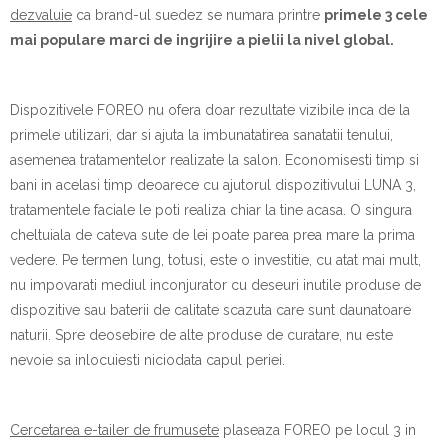
dezvaluie
ca brand-ul suedez se numara printre
primele 3 cele
mai populare marci de ingrijire a pielii la nivel global.
Dispozitivele FOREO nu ofera doar rezultate vizibile inca de la
primele utilizari, dar si ajuta la imbunatatirea sanatatii tenului,
asemenea tratamentelor realizate la salon. Economisesti timp si
bani in acelasi timp deoarece cu ajutorul dispozitivului LUNA 3,
tratamentele faciale le poti realiza chiar la tine acasa. O singura
cheltuiala de cateva sute de lei poate parea prea mare la prima
vedere. Pe termen lung, totusi, este o investitie, cu atat mai mult,
nu impovarati mediul inconjurator cu deseuri inutile produse de
dispozitive sau baterii de calitate scazuta care sunt daunatoare
naturii. Spre deosebire de alte produse de curatare, nu este
nevoie sa inlocuiesti niciodata capul periei.
Cercetarea e-tailer de frumusete
plaseaza FOREO pe locul 3 in