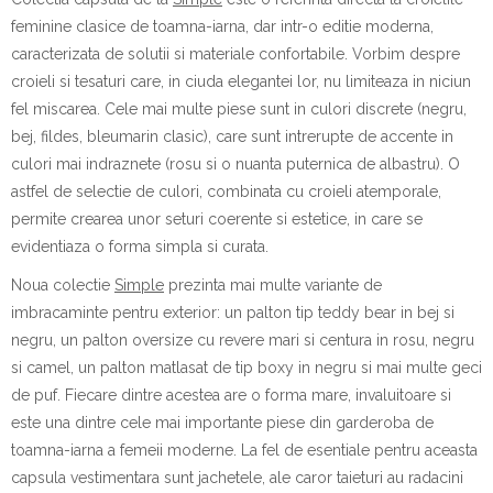
feminine clasice de toamna-iarna, dar intr-o editie moderna,
caracterizata de solutii si materiale confortabile. Vorbim despre
croieli si tesaturi care, in ciuda elegantei lor, nu limiteaza in niciun
fel miscarea. Cele mai multe piese sunt in culori discrete (negru,
bej, fildes, bleumarin clasic), care sunt intrerupte de accente in
culori mai indraznete (rosu si o nuanta puternica de albastru). O
astfel de selectie de culori, combinata cu croieli atemporale,
permite crearea unor seturi coerente si estetice, in care se
evidentiaza o forma simpla si curata.
Noua colectie
Simple
prezinta mai multe variante de
imbracaminte pentru exterior: un palton tip teddy bear in bej si
negru, un palton oversize cu revere mari si centura in rosu, negru
si camel, un palton matlasat de tip boxy in negru si mai multe geci
de puf. Fiecare dintre acestea are o forma mare, invaluitoare si
este una dintre cele mai importante piese din garderoba de
toamna-iarna a femeii moderne. La fel de esentiale pentru aceasta
capsula vestimentara sunt jachetele, ale caror taieturi au radacini