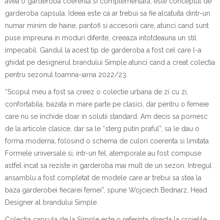
avea o garderoba coerenta si complementara, este conceptul de
garderoba capsula. Ideea este ca ar trebui sa fie alcatuita dintr-un
numar minim de haine, pantofi si accesorii care, atunci cand sunt
puse impreuna in moduri diferite, creeaza intotdeauna un stil
impecabil. Gandul la acest tip de garderoba a fost cel care l-a
ghidat pe designerul brandului Simple atunci cand a creat colectia
pentru sezonul toamna-iarna 2022/23.
“Scopul meu a fost sa creez o colectie urbana de zi cu zi,
confortabila, bazata in mare parte pe clasici, dar pentru o femeie
care nu se inchide doar in solutii standard. Am decis sa pornesc
de la articole clasice, dar sa le “sterg putin praful”, sa le dau o
forma moderna, folosind o schema de culori coerenta si limitata.
Formele universale si, intr-un fel, atemporale au fost compuse
astfel incat sa reziste in garderoba mai mult de un sezon. Intregul
ansamblu a fost completat de modele care ar trebui sa stea la
baza garderobei fiecarei femei”
, spune Wojciech Bednarz, Head
Designer al brandului Simple.
Colectia capsula de la
Simple
este o referinta directa la croielile