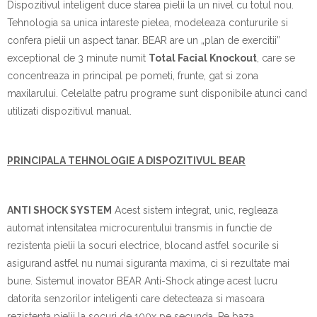
Dispozitivul inteligent duce starea pielii la un nivel cu totul nou.
Tehnologia sa unica intareste pielea, modeleaza contururile si
confera pielii un aspect tanar. BEAR are un „plan de exercitii”
exceptional de 3 minute numit
Total Facial Knockout
, care se
concentreaza in principal pe pometi, frunte, gat si zona
maxilarului. Celelalte patru programe sunt disponibile atunci cand
utilizati dispozitivul manual.
PRINCIPALA TEHNOLOGIE A DISPOZITIVUL BEAR
ANTI SHOCK SYSTEM
Acest sistem integrat, unic, regleaza
automat intensitatea microcurentului transmis in functie de
rezistenta pielii la socuri electrice, blocand astfel socurile si
asigurand astfel nu numai siguranta maxima, ci si rezultate mai
bune. Sistemul inovator BEAR Anti-Shock atinge acest lucru
datorita senzorilor inteligenti care detecteaza si masoara
rezistenta pielii la socuri de 100x pe secunda. Pe baza