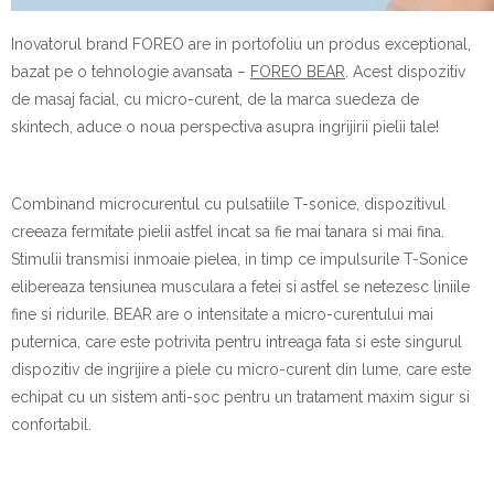
Inovatorul brand FOREO are in portofoliu un produs exceptional,
bazat pe o tehnologie avansata –
FOREO BEAR
. Acest dispozitiv
de masaj facial, cu micro-curent, de la marca suedeza de
skintech, aduce o noua perspectiva asupra ingrijirii pielii tale!
Combinand microcurentul cu pulsatiile T-sonice, dispozitivul
creeaza fermitate pielii astfel incat sa fie mai tanara si mai fina.
Stimulii transmisi inmoaie pielea, in timp ce impulsurile T-Sonice
elibereaza tensiunea musculara a fetei si astfel se netezesc liniile
fine si ridurile. BEAR are o intensitate a micro-curentului mai
puternica, care este potrivita pentru intreaga fata si este singurul
dispozitiv de ingrijire a piele cu micro-curent din lume, care este
echipat cu un sistem anti-soc pentru un tratament maxim sigur si
confortabil.