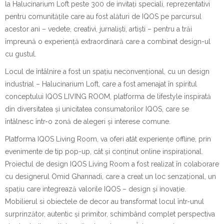
la Halucinarium Loft peste 300 de invitați speciali, reprezentativi
pentru comunitățile care au fost alături de IQOS pe parcursul
acestor ani – vedete, creativi, jurnaliști, artiști – pentru a trăi
împreună o experiență extraordinară care a combinat design-ul
cu gustul.
Locul de întâlnire a fost un spațiu neconvențional, cu un design
industrial – Halucinarium Loft, care a fost amenajat în spiritul
conceptului IQOS LIVING ROOM, platforma de lifestyle inspirată
din diversitatea și unicitatea consumatorilor IQOS, care se
întâlnesc într-o zonă de alegeri și interese comune.
Platforma IQOS Living Room, va oferi atât experiențe offline, prin
evenimente de tip pop-up, cât și conținut online inspirațional.
Proiectul de design IQOS Living Room a fost realizat în colaborare
cu designerul Omid Ghannadi, care a creat un loc senzațional, un
spațiu care integrează valorile IQOS – design și inovație.
Mobilierul si obiectele de decor au transformat locul într-unul
surprinzător, autentic și primitor, schimbând complet perspectiva