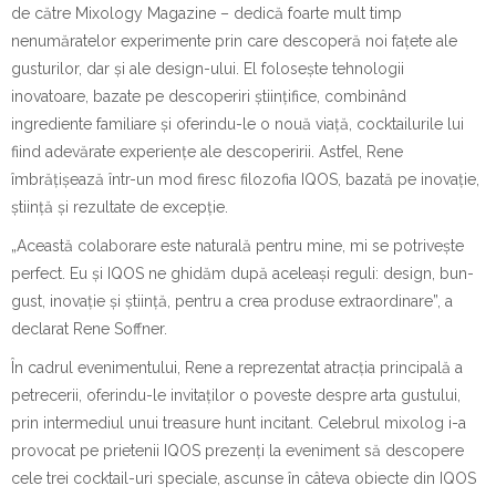
de către Mixology Magazine – dedică foarte mult timp
nenumăratelor experimente prin care descoperă noi fațete ale
gusturilor, dar și ale design-ului. El folosește tehnologii
inovatoare, bazate pe descoperiri științifice, combinând
ingrediente familiare și oferindu-le o nouă viață, cocktailurile lui
fiind adevărate experiențe ale descoperirii. Astfel, Rene
îmbrățișează într-un mod firesc filozofia IQOS, bazată pe inovație,
știință și rezultate de excepție.
„Această colaborare este naturală pentru mine, mi se potrivește
perfect. Eu și IQOS ne ghidăm după aceleași reguli: design, bun-
gust, inovație și știință, pentru a crea produse extraordinare”, a
declarat Rene Soffner.
În cadrul evenimentului, Rene a reprezentat atracția principală a
petrecerii, oferindu-le invitaților o poveste despre arta gustului,
prin intermediul unui treasure hunt incitant. Celebrul mixolog i-a
provocat pe prietenii IQOS prezenți la eveniment să descopere
cele trei cocktail-uri speciale, ascunse în câteva obiecte din IQOS