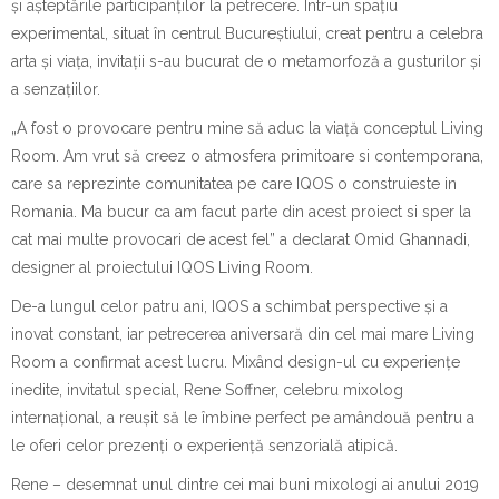
și așteptările participanților la petrecere. Într-un spațiu
experimental, situat în centrul Bucureștiului, creat pentru a celebra
arta și viața, invitații s-au bucurat de o metamorfoză a gusturilor și
a senzațiilor.
„A fost o provocare pentru mine să aduc la viață conceptul Living
Room. Am vrut să creez o atmosfera primitoare si contemporana,
care sa reprezinte comunitatea pe care IQOS o construieste in
Romania. Ma bucur ca am facut parte din acest proiect si sper la
cat mai multe provocari de acest fel” a declarat Omid Ghannadi,
designer al proiectului IQOS Living Room.
De-a lungul celor patru ani, IQOS a schimbat perspective și a
inovat constant, iar petrecerea aniversară din cel mai mare Living
Room a confirmat acest lucru. Mixând design-ul cu experiențe
inedite, invitatul special, Rene Soffner, celebru mixolog
internațional, a reușit să le îmbine perfect pe amândouă pentru a
le oferi celor prezenți o experiență senzorială atipică.
Rene – desemnat unul dintre cei mai buni mixologi ai anului 2019