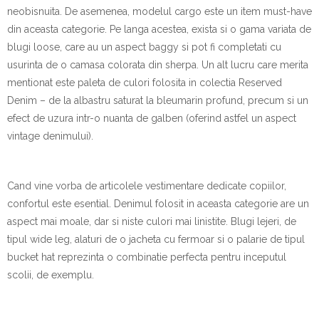
neobisnuita. De asemenea, modelul cargo este un item must-have
din aceasta categorie. Pe langa acestea, exista si o gama variata de
blugi loose, care au un aspect baggy si pot fi completati cu
usurinta de o camasa colorata din sherpa. Un alt lucru care merita
mentionat este paleta de culori folosita in colectia Reserved
Denim – de la albastru saturat la bleumarin profund, precum si un
efect de uzura intr-o nuanta de galben (oferind astfel un aspect
vintage denimului).
Cand vine vorba de articolele vestimentare dedicate copiilor,
confortul este esential. Denimul folosit in aceasta categorie are un
aspect mai moale, dar si niste culori mai linistite. Blugi lejeri, de
tipul wide leg, alaturi de o jacheta cu fermoar si o palarie de tipul
bucket hat reprezinta o combinatie perfecta pentru inceputul
scolii, de exemplu.