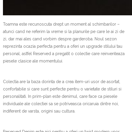
Toamna este recunoscuta drept un moment al schimbarilor –
atunci cand ne referim la vreme si la planurile pe care le ai zi de
zi, dar mai ales cand vorbim despre garderoba. Noul sezon
reprezinta ocazia perfecta pentru a oferi un upgrade stilului tau
personal, astfel Reserved a pregatit o colectie care reinventeaza
piesele clasice ale momentului.
Colectia are la baza dorinta de a crea item-uri usor de asortat,
confortabile si care sunt perfecte pentru o varietate de stiluri si
personalitati. In prim-plan este denimul, care face ca piesele
individuale ale colectiei sa se potriveasca oricaruia dintre noi,
indiferent de varsta, origini sau cultura.
Reserved Denim este aici pentru a oferi un twist modern unor