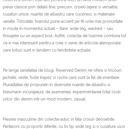
piese clasice prin detalii fine, precum: croieli lejere si versatile,
cusaturi unice, nuante de albastru care cuceresc si materiale
variate. Totodata, brandul pune accent pe fit-urile mai pronuntate
in moda in momentul actual – flare, wide leg, washed – sau
finisajele cu un aspect brut. Astfel, colectia de toamna combina tot
ce e mai interesant pentru a crea o serie de articole atemporale,
care totusi sunt in tandem cu tendintele actuale.
Pe langa varietatea de blugi, Reserved Denim ne ofera si tricouri,
jachete, veste, fuste trapez si rochii care sunt la fel de esentiale.
Pluralitatea de propuneri in diversele nuante de albastru si
bleumarin incurajeaza, de asemenea, experimentarea total look-
urilor din denim intr-un mod modern, casual.
Piesele masculine din colectie aduc in fata croiuri deosebite.
Pantaloni cu proportii diferite, cu tiv tip wide leg si o cusatura usor