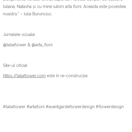
Iuliana, Natasha și cu mine iubim arta florii. Aceasta este povestea
noastră.” – Iulia Burunciuc.
Jurnalele vizuale:
@laliaflower & @arta_florii
Site-ul oficial
https://laliaflower.com
este în re-construcție.
#laliaflower #artaflorii #avantgardeflowerdesign #flowerdesign