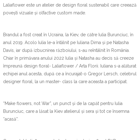
Laliaflower este un atelier de design floral sustenabil care creează
povești vizuale și olfactive custom made.
Brandul a fost creat în Ucraina, la Kiev, de către Iulia Burunciuc, în
anul 2019. Acolo Iulia le-a întâlnit pe Iuliana Dima și pe Natasha
Davis, iar după izbucnirea războiului, s-au reîntâlnit în România.
Chiar în primăvara anului 2022 Iulia și Natasha au decis să creeze
împreună design floral- Laliaflower / Arta Florii. Iuliana s-a alăturat
echipei anul acesta, după ce a încurajat-o Gregor Lersch, celebrul
designer floral, la un master- class la care aceasta a participat.
“Make flowers, not War”, un punct și de la capăt pentru Iulia
Burunciuc, care a lăsat la Kiev atelierul și sera și tot ce însemna
“acasă”.