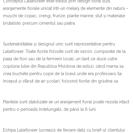
Conceptul Laliaflower este tradus prin design floral B2B,
aranjamente florale unicat într-un melanj de elemente din natură –
mușchi de copac, crengi, frunze, plante marine, stuf și materiale
brutaliste, precum cimentul sau piatra.
Sustenabilitatea și designul unic sunt reprezentative pentru
Laliaflower. Toate florile folosite sunt de sezon, cumpărate de la
piața de flori sau de la fermierii locali, un liant ce duce către
copilăria Iuliei din Republica Moldova de astăzi, când mama sa
crea buchete pentru copiii de la liceul unde era profesoară (la
început și sfârșit de an școlar), folosind florile din grădina sa.
Plantele sunt stabilizate iar un aranjament floral poate rezista intact
pentru o perioadă îndelungată, de până la 6 luni.
Echipa Laliaflower lucrează de fiecare dată cu brief-ul clientului