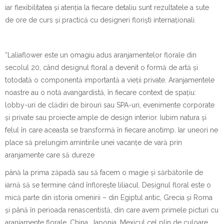
iar flexibilitatea și atenția la fiecare detaliu sunt rezultatele a sute
de ore de curs și practică cu designeri floriști internaționali.
“Laliaflower este un omagiu adus aranjamentelor florale din
secolul 20, când designul floral a devenit o formă de artă și
totodată o componentă importantă a vieții private. Aranjamentele
noastre au o notă avangardistă, în fiecare context de spațiu:
lobby-uri de clădiri de birouri sau SPA-uri, evenimente corporate
și private sau proiecte ample de design interior. Iubim natura și
felul în care aceasta se transformă în fiecare anotimp. Iar uneori ne
place să prelungim amintirile unei vacanțe de vară prin
aranjamente care să dureze
până la prima zăpadă sau să facem o magie și sărbătorile de
iarnă să se termine când înflorește liliacul. Designul floral este o
mică parte din istoria omenirii – din Egiptul antic, Grecia și Roma
și până în perioada renascentistă, din care avem primele picturi cu
aranjamente florale, China, Japonia, Mexicul cel plin de culoare.