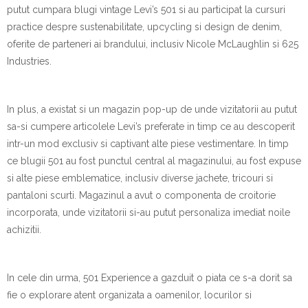
putut cumpara blugi vintage Levi’s 501 si au participat la cursuri
practice despre sustenabilitate, upcycling si design de denim,
oferite de parteneri ai brandului, inclusiv Nicole McLaughlin si 625
Industries.
In plus, a existat si un magazin pop-up de unde vizitatorii au putut
sa-si cumpere articolele Levi’s preferate in timp ce au descoperit
intr-un mod exclusiv si captivant alte piese vestimentare. In timp
ce blugii 501 au fost punctul central al magazinului, au fost expuse
si alte piese emblematice, inclusiv diverse jachete, tricouri si
pantaloni scurti. Magazinul a avut o componenta de croitorie
incorporata, unde vizitatorii si-au putut personaliza imediat noile
achizitii.
In cele din urma, 501 Experience a gazduit o piata ce s-a dorit sa
fie o explorare atent organizata a oamenilor, locurilor si