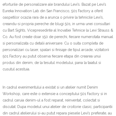
eforturile de personalizare ale brandului Levi’s. Bazat pe Levi’s
Eureka Innovation Lab din San Francisco, 501 Factory a oferit
oaspetilor ocazia rara de a arunca o privire la tehnicile Levi’s,
creandu-si propria pereche de blugi 501, in urma unei consultari
cu Bart Sights, Vicepresedinte al Inovatiei Tehnice la Levi Strauss &
Co. Au fost create doar 150 de perechi, fiecare numerotata manual
si personalizata cu detalii aniversare. Cu o suita completa de
personalizari cu laser, spalari si finisaje de tipul arcade, vizitatorii
501 Factory au putut observa fiecare etapa din crearea unui
produs din denim, de la tesutul modelului, pana la taiatul si
cusutul acestuia.
In cadrul evenimentului a existat si un atelier numit Denim
Workshop, care este o extensie a conceptului 501 Factory si in
cadrul caruia denim-ul a fost reparat, reinventat, colectat si
discutat. Dupa modelul unui atelier de croitorie clasic, participantii
din cadrul atelierului si-au putut repara piesele Levi’s preferate, au