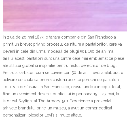
In ziua de 20 mai 1873, o tanara companie din San Francisco a
primit un brevet privind procesul de nituire a pantalonilor, care va
deveni in cele din urma modelul de blugi 501. 150 de ani mai
tarziu, acesti pantaloni sunt una dintre cele mai emblematice piese
ale stilului global si inspiratie pentru restul perechilor de blugi.
Pentru a sarbatori cum se cuvine cei 150 de ani, Levi’s a elaborat o
activare ce cauta sa onoreze istoria acestei perechi de pantaloni.
Totul s-a desfasurat in San Francisco, orasul unde a inceput totul,
fiind un eveniment deschis publicului in perioada 19 – 27 mai, la
istoricul Skylight at The Armory. 501 Experience a prezentat
arhivele brandului printr-un muzeu, a avut un corner dedicat
personalizarii pieselor Levi’s si multe altele.