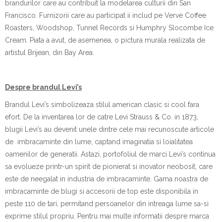
brandurilor care au contribuit la modelarea culturii din San
Francisco. Furnizorii care au participat ii includ pe Verve Coffee
Roasters, Woodshop, Tunnel Records si Humphry Slocombe Ice
Cream. Piata a avut, de asemenea, o pictura murala realizata de
artistul Brijean, din Bay Area.
Despre brandul Levi’s
Brandul Levi’s simbolizeaza stilul american clasic si cool fara
efort. De la inventarea lor de catre Levi Strauss & Co. in 1873,
blugii Levi’s au devenit unele dintre cele mai recunoscute articole
de imbracaminte din lume, captand imaginatia si loialitatea
oamenilor de generatii. Astazi, portofoliul de marci Levi’s continua
sa evolueze printr-un spirit de pionierat si inovator neobosit, care
este de neegalat in industria de imbracaminte. Gama noastra de
imbracaminte de blugi si accesorii de top este disponibila in
peste 110 de tari, permitand persoanelor din intreaga lume sa-si
exprime stilul propriu. Pentru mai multe informatii despre marca