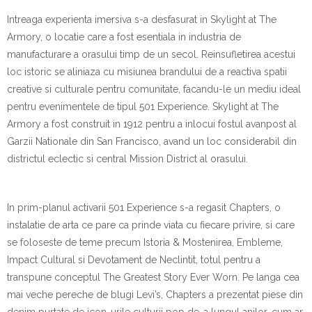
Intreaga experienta imersiva s-a desfasurat in Skylight at The
Armory, o locatie care a fost esentiala in industria de
manufacturare a orasului timp de un secol. Reinsufletirea acestui
loc istoric se aliniaza cu misiunea brandului de a reactiva spatii
creative si culturale pentru comunitate, facandu-le un mediu ideal
pentru evenimentele de tipul 501 Experience. Skylight at The
Armory a fost construit in 1912 pentru a inlocui fostul avanpost al
Garzii Nationale din San Francisco, avand un loc considerabil din
districtul eclectic si central Mission District al orasului.
In prim-planul activarii 501 Experience s-a regasit Chapters, o
instalatie de arta ce pare ca prinde viata cu fiecare privire, si care
se foloseste de teme precum Istoria & Mostenirea, Embleme,
Impact Cultural si Devotament de Neclintit, totul pentru a
transpune conceptul The Greatest Story Ever Worn. Pe langa cea
mai veche pereche de blugi Levi’s, Chapters a prezentat piese din