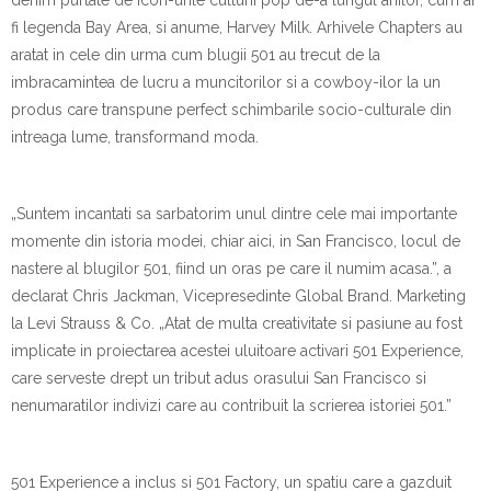
denim purtate de icon-urile culturii pop de-a lungul anilor, cum ar
fi legenda Bay Area, si anume, Harvey Milk. Arhivele Chapters au
aratat in cele din urma cum blugii 501 au trecut de la
imbracamintea de lucru a muncitorilor si a cowboy-ilor la un
produs care transpune perfect schimbarile socio-culturale din
intreaga lume, transformand moda.
„Suntem incantati sa sarbatorim unul dintre cele mai importante
momente din istoria modei, chiar aici, in San Francisco, locul de
nastere al blugilor 501, fiind un oras pe care il numim acasa.”, a
declarat Chris Jackman, Vicepresedinte Global Brand. Marketing
la Levi Strauss & Co. „Atat de multa creativitate si pasiune au fost
implicate in proiectarea acestei uluitoare activari 501 Experience,
care serveste drept un tribut adus orasului San Francisco si
nenumaratilor indivizi care au contribuit la scrierea istoriei 501.”
501 Experience a inclus si 501 Factory, un spatiu care a gazduit