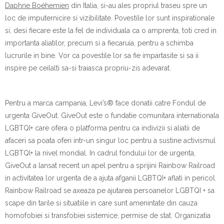
Daphne Boéhemien
din Italia, si-au ales propriul traseu spre un
loc de imputernicire si vizibilitate. Povestile lor sunt inspirationale
si, desi fiecare este la fel de individuala ca o amprenta, toti cred in
importanta aliatilor, precum si a fiecaruia, pentru a schimba
lucrurile in bine. Vor ca povestile lor sa fie impartasite si sa ii
inspire pe ceilalti sa-si traiasca propriu-zis adevarat.
Pentru a marca campania, Levi’s® face donatii catre Fondul de
urgenta GiveOut. GiveOut este o fundatie comunitara internationala
LGBTQI+ care ofera o platforma pentru ca indivizii si aliatii de
afaceri sa poata oferi intr-un singur loc pentru a sustine activismul
LGBTQI+ la nivel mondial. In cadrul fondului lor de urgenta,
GiveOut a lansat recent un apel pentru a sprijini Rainbow Railroad
in activitatea lor urgenta de a ajuta afganii LGBTQI+ aflati in pericol.
Rainbow Railroad se axeaza pe ajutarea persoanelor LGBTQI + sa
scape din tarile si situatiile in care sunt amenintate din cauza
homofobiei si transfobiei sistemice, permise de stat. Organizatia