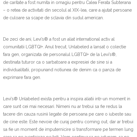
de caritate a fost numita in omagiu pentru Calea Ferata Subterana
– o retea de activitati din secolul al XIX-lea, care a ajutat persoane
de culoare sa scape de sclavia din sudul american.
De zeci de ani, Levi’s® a fost un aliat international activ al
comunitatii LGBTQI+. Anul trecut, Unlabeled a lansat o colectie
fara gen, organizata de personalul LGBTQI+ de la Levi’s®,
destinata tuturor ca o sarbatoare a expresiei de sine si a
individualitatii, propunand notiunea de denim ca o panza de
exprimare fara gen.
Levi’s® Unlabeled exista pentru a inspira aliatii intr-un moment in
care sunt cei mai necesari. Nimeni nu ar trebui sa fie redus la
tacere din cauza rusinii legate de persoana pe care o iubeste sau
de cine este. Este nevoie de curaj pentru coming out, dar ar trebui
sa fie un moment de imputernicire si transformare pe termen lung