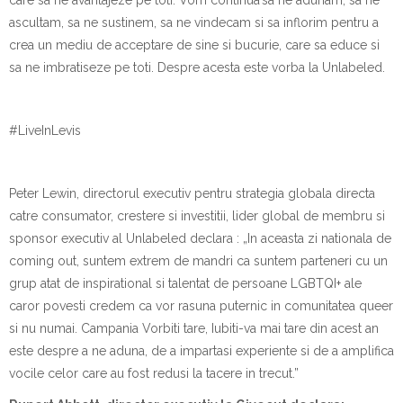
care sa ne avantajeze pe toti. Vom continua sa ne adunam, sa ne
ascultam, sa ne sustinem, sa ne vindecam si sa inflorim pentru a
crea un mediu de acceptare de sine si bucurie, care sa educe si
sa ne imbratiseze pe toti. Despre acesta este vorba la Unlabeled.
#LiveInLevis
Peter Lewin, directorul executiv pentru strategia globala directa
catre consumator, crestere si investitii, lider global de membru si
sponsor executiv al Unlabeled declara : „In aceasta zi nationala de
coming out, suntem extrem de mandri ca suntem parteneri cu un
grup atat de inspirational si talentat de persoane LGBTQI+ ale
caror povesti credem ca vor rasuna puternic in comunitatea queer
si nu numai. Campania Vorbiti tare, Iubiti-va mai tare din acest an
este despre a ne aduna, de a impartasi experiente si de a amplifica
vocile celor care au fost redusi la tacere in trecut.”