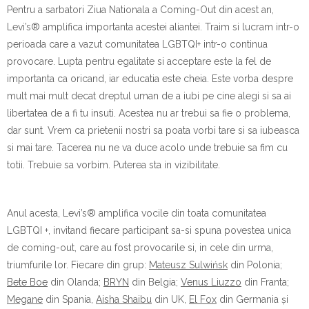
Pentru a sarbatori Ziua Nationala a Coming-Out din acest an,
Levi’s® amplifica importanta acestei aliantei. Traim si lucram intr-o
perioada care a vazut comunitatea LGBTQI+ intr-o continua
provocare. Lupta pentru egalitate si acceptare este la fel de
importanta ca oricand, iar educatia este cheia. Este vorba despre
mult mai mult decat dreptul uman de a iubi pe cine alegi si sa ai
libertatea de a fi tu insuti. Acestea nu ar trebui sa fie o problema,
dar sunt. Vrem ca prietenii nostri sa poata vorbi tare si sa iubeasca
si mai tare. Tacerea nu ne va duce acolo unde trebuie sa fim cu
totii. Trebuie sa vorbim. Puterea sta in vizibilitate.
Anul acesta, Levi’s® amplifica vocile din toata comunitatea
LGBTQI +, invitand fiecare participant sa-si spuna povestea unica
de coming-out, care au fost provocarile si, in cele din urma,
triumfurile lor. Fiecare din grup:
Mateusz Sulwińsk
din Polonia;
Bete Boe
din Olanda;
BRYN
din Belgia;
Venus Liuzzo
din Franta;
Megane
din Spania,
Aisha Shaibu
din UK,
El Fox
din Germania și