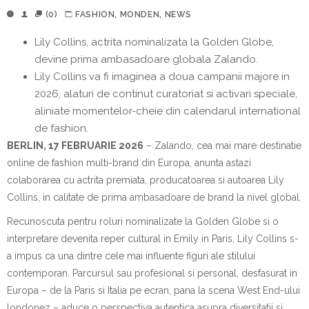
(0)
FASHION
,
MONDEN
,
NEWS
Lily Collins, actrita nominalizata la Golden Globe,
devine prima ambasadoare globala Zalando.
Lily Collins va fi imaginea a doua campanii majore in
2026, alaturi de continut curatoriat si activari speciale,
aliniate momentelor-cheie din calendarul international
de fashion.
BERLIN, 17 FEBRUARIE 2026
– Zalando, cea mai mare destinatie
online de fashion multi-brand din Europa, anunta astazi
colaborarea cu actrita premiata, producatoarea si autoarea Lily
Collins, in calitate de prima ambasadoare de brand la nivel global.
Recunoscuta pentru roluri nominalizate la Golden Globe si o
interpretare devenita reper cultural in
Emily in Paris
, Lily Collins s-
a impus ca una dintre cele mai influente figuri ale stilului
contemporan. Parcursul sau profesional si personal, desfasurat in
Europa – de la Paris si Italia pe ecran, pana la scena West End-ului
londonez – aduce o perspectiva autentica asupra diversitatii si