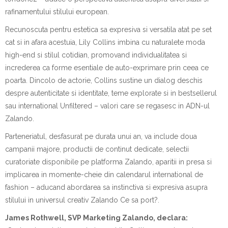
rafinamentului stilului european.
Recunoscuta pentru estetica sa expresiva si versatila atat pe set
cat si in afara acestuia, Lily Collins imbina cu naturalete moda
high-end si stilul cotidian, promovand individualitatea si
increderea ca forme esentiale de auto-exprimare prin ceea ce
poarta. Dincolo de actorie, Collins sustine un dialog deschis
despre autenticitate si identitate, teme explorate si in bestsellerul
sau international
Unfiltered
– valori care se regasesc in ADN-ul
Zalando.
Parteneriatul, desfasurat pe durata unui an, va include doua
campanii majore, productii de continut dedicate, selectii
curatoriate disponibile pe platforma Zalando, aparitii in presa si
implicarea in momente-cheie din calendarul international de
fashion – aducand abordarea sa instinctiva si expresiva asupra
stilului in universul creativ Zalando Ce sa port?.
James Rothwell, SVP Marketing Zalando, declara: