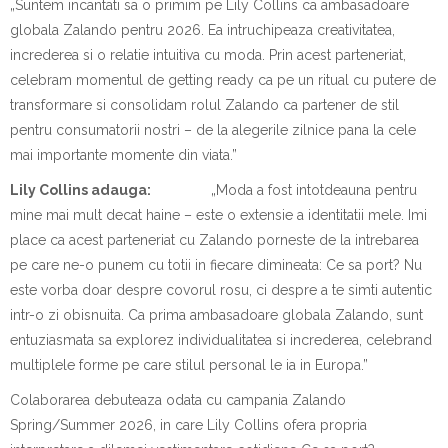
„Suntem incantati sa o primim pe Lily Collins ca ambasadoare
globala Zalando pentru 2026. Ea intruchipeaza creativitatea,
increderea si o relatie intuitiva cu moda. Prin acest parteneriat,
celebram momentul de getting ready ca pe un ritual cu putere de
transformare si consolidam rolul Zalando ca partener de stil
pentru consumatorii nostri – de la alegerile zilnice pana la cele
mai importante momente din viata.”
Lily Collins adauga:
„Moda a fost intotdeauna pentru
mine mai mult decat haine – este o extensie a identitatii mele. Imi
place ca acest parteneriat cu Zalando porneste de la intrebarea
pe care ne-o punem cu totii in fiecare dimineata: Ce sa port? Nu
este vorba doar despre covorul rosu, ci despre a te simti autentic
intr-o zi obisnuita. Ca prima ambasadoare globala Zalando, sunt
entuziasmata sa explorez individualitatea si increderea, celebrand
multiplele forme pe care stilul personal le ia in Europa.”
Colaborarea debuteaza odata cu campania Zalando
Spring/Summer 2026, in care Lily Collins ofera propria