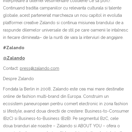
interpretare a dilemei vestimentare cotidiene Ce sa port
?
.
Continuand traditia campaniilor cu relevanta culturala si talente
globale, acest parteneriat marcheaza un nou capitol in evolutia
platformei creative Zalando si continua misiunea brandului de a
raspunde dilemelor universale de stil pe care oamenii le intalnesc
in fiecare dimineata– de la nunti de vara la interviuri de angajare.
#Zalando
@Zalando
Contact:
press@zalando.com
Despre Zalando
Fondata la Berlin in 2008, Zalando este cea mai mare destinatie
online de fashion multi-brand din Europa. Construim un
ecosistem paneuropean pentru comert electronic in zona fashion
si lifestyle, avand doua directii de crestere: Business-to-Consumer
(B2C) si Business-to-Business (B2B). Pe segmentul B2C, cele
doua branduri ale noastre – Zalando si ABOUT YOU – ofera o