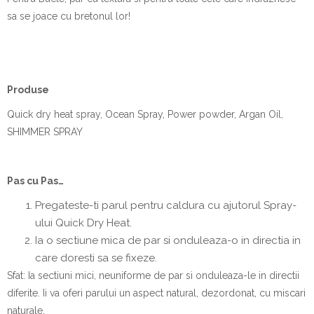
sa se joace cu bretonul lor!
Produ
se
Quick dry heat spray, Ocean Spray, Power powder, Argan Oil,
SHIMMER SPRAY
Pas cu Pas…
Pregateste-ti parul pentru caldura cu ajutorul Spray-
ului Quick Dry Heat.
Ia o sectiune mica de par si onduleaza-o in directia in
care doresti sa se fixeze.
Sfat: Ia sectiuni mici, neuniforme de par si onduleaza-le in directii
diferite. Ii va oferi parului un aspect natural, dezordonat, cu miscari
naturale.