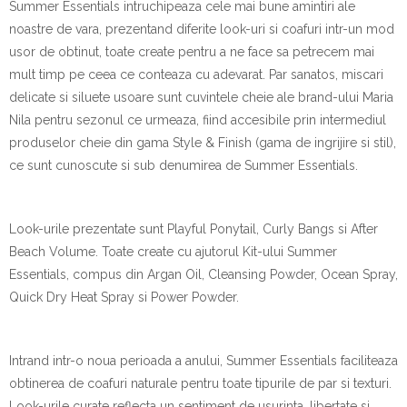
Summer Essentials intruchipeaza cele mai bune amintiri ale
noastre de vara, prezentand diferite look-uri si coafuri intr-un mod
usor de obtinut, toate create pentru a ne face sa petrecem mai
mult timp pe ceea ce conteaza cu adevarat. Par sanatos, miscari
delicate si siluete usoare sunt cuvintele cheie ale brand-ului Maria
Nila pentru sezonul ce urmeaza, fiind accesibile prin intermediul
produselor cheie din gama Style & Finish (gama de ingrijire si stil),
ce sunt cunoscute si sub denumirea de Summer Essentials.
Look-urile prezentate sunt Playful Ponytail, Curly Bangs si After
Beach Volume. Toate create cu ajutorul Kit-ului Summer
Essentials, compus din Argan Oil, Cleansing Powder, Ocean Spray,
Quick Dry Heat Spray si Power Powder.
Intrand intr-o noua perioada a anului, Summer Essentials faciliteaza
obtinerea de coafuri naturale pentru toate tipurile de par si texturi.
Look-urile curate reflecta un sentiment de usurinta, libertate si