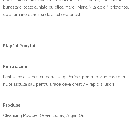
bunastare, toate aliniate cu etica marcii Maria Nila de a fi prietenos,
de a ramane curios si de a actiona onest.
Playful Ponytai
l
Pentru cine
Pentru toata lumea cu parul lung. Perfect pentru o zi in care parul
nu te asculta sau pentru a face ceva creativ – rapid si usor!
Produ
se
Cleansing Powder, Ocean Spray, Argan Oil