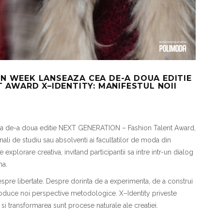
N WEEK LANSEAZA CEA DE-A DOUA EDITIE
 AWARD X–IDENTITY: MANIFESTUL NOII
a de-a doua edi
t
ie
NEXT GENERATION – Fashion Talent Award
,
inali de studiu sau absolven
t
i ai facult
at
ilor de mod
a
din
e explorare creativ
a
, invit
a
nd participan
t
ii s
a
intre
i
ntr-un dialog
n
a
.
espre libertate. Despre dorin
t
a de a experimenta, de a construi
troduce noi perspective metodologice. X–Identity prive
s
te
a
s
i transformarea sunt procese naturale ale crea
t
iei.