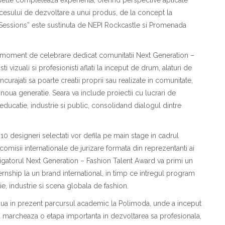
cesului de dezvoltare a unui produs, de la concept la
 Sessions” este sustinuta de
NEPI Rockcastle si Promenada
 moment de celebrare dedicat comunit
at
ii Next Generation –
i
s
ti vizuali
s
i profesioni
s
ti afla
t
i la
i
nceput de drum, al
a
turi de
ncuraja
t
i s
a
poarte crea
t
ii proprii sau realizate
i
n comunitate,
ru noua genera
t
ie. Seara va include proiec
t
ii cu lucr
a
ri de
 educa
t
ie, industrie
s
i public, consolid
a
nd dialogul dintre
 10 designeri selecta
t
i vor defila pe main stage
i
n cadrul
comisii interna
t
ionale de jurizare format
a
din reprezentan
t
i ai
tig
a
torul Next Generation – Fashion Talent Award va primi un
ernship la un brand
interna
t
ional,
i
n timp ce
i
ntregul program
ie, industrie
s
i scena global
a
de fashion.
nu
a
i
n prezent parcursul academic la Polimoda, unde a
i
nceput
a marcheaz
a
o etap
a
important
a
i
n dezvoltarea sa profesional
a
,