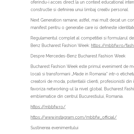
oferindu-i acces direct la un context educa
t
ional inte
construc
t
ie
s
i definirea unui limbaj creativ personal.
Next Generation r
a
m
a
ne, astfel, mai mult dec
a
t un co
manifest pentru o genera
t
ie care
is
i define
s
te identita
Regulamentul complet al competi
t
iei
s
i formularul d
Benz Bucharest Fashion Week:
https://mbbfw.ro/fas
Despre Mercedes-Benz Bucharest Fashion Week
Bucharest Fashion Week este primul eveniment de 
locali
s
i transform
a
rii „Made in Romania”
i
ntr-o etichet
creatorii de mod
a
, poten
t
ialii clien
t
i, profesioni
s
tii din
favoriza networking-ul la nivel global. Bucharest Fa
emblematice din centrul Bucure
s
tiului, Rom
a
nia.
https://mbbfw.ro/
https://www.instagram.com/mbbfw_official/
Sus
t
inerea evenimentului