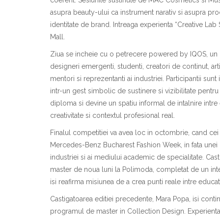
asupra beauty-ului ca instrument narativ
s
i asupra pro
identitate de brand. Intreaga experienta “Creative Lab
Mall.
Ziua se
i
ncheie cu o petrecere powered by IQOS, un
designeri
emergen
t
i
, studen
t
i, creatori de con
t
inut, art
mentori
s
i reprezentan
t
i ai industriei. Participan
t
ii sunt
i
i
ntr-un gest simbolic de sus
t
inere
s
i vizibilitate pent
diplom
a
s
i devine un spa
t
iu informal de
i
nt
a
lnire
i
ntre
creativitate
s
i contextul profesional real.
Finalul competi
t
iei va avea loc
i
n octombrie, c
a
nd cei
Mercedes-Benz Bucharest Fashion Week,
i
n fa
t
a unei 
industriei
s
i ai mediului academic de specialitate. C
as
master de nou
a
luni la Polimoda, completat de un int
is
i reafirm
a
misiunea de a crea pun
t
i reale
i
ntre educa
t
C
as
tig
a
toarea edi
t
iei precedente, Mara Popa,
is
i conti
programul de master
i
n Collection Design. Experien
t