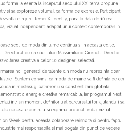
edus forma la esen
ta
la
i
nceputul secolului XX, tema propune
ativ
s
i s
a
exploreze volumul ca form
a
de expresie. Participan
t
ii
i dezvoltate
i
n jurul temei X–Identity, p
a
n
a
la data de 10 mai,
imbaj vizual independent, adaptat unui context contemporan
i
n
igioase scoli de moda din lume continu
a
s
i
i
n aceast
a
edi
t
ie,
 Directorul de creatie italian Massimiliano Giornetti, Director
zvoltarea creativ
a
a celor 10 designeri selecta
t
i.
formarea noii genera
t
ii de talente din mod
a
nu reprezint
a
doar
ndustriei. Suntem convin
s
i c
a
moda de m
a
ine va fi definit
a
de cei
olid
a
i
n me
s
te
s
ug, patrimoniu
s
i con
s
tientizare global
a
.
demonstrat o energie creativ
a
remarcabil
a
, iar programul Next
lenta
t
i
i
ntr-un moment definitoriu al parcursului lor, ajut
a
ndu-i s
a
ntele necesare pentru a-
s
i exprima propriul limbaj vizual.
hion Week pentru aceast
a
colaborare re
i
nnoit
a
s
i pentru faptul
industrie mai responsabil
a
s
i mai bogat
a
din punct de vedere