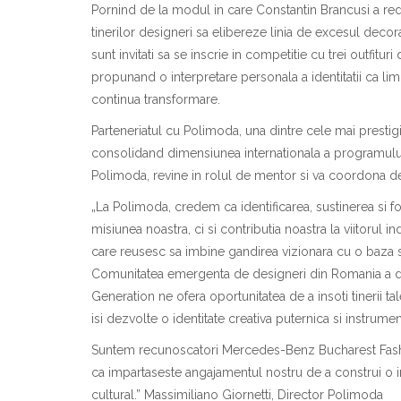
Pornind de la modul
i
n care Constantin Br
a
ncu
s
i a r
tinerilor designeri s
a
elibereze linia de excesul decor
sunt invita
t
i s
a
se
i
nscrie
i
n competi
t
ie cu trei outfitur
propun
a
nd o interpretare personal
a
a identit
at
ii ca l
continu
a
transformare.
Parteneriatul cu Polimoda, una dintre cele mai prest
consolid
a
nd dimensiunea interna
t
ional
a
a programului.
Polimoda, revine
i
n rolul de mentor
s
i va coordona de
„
La Polimoda, credem c
a
identificarea, sus
t
inerea
s
i 
misiunea noastr
a
, ci
s
i contribu
t
ia noastr
a
la viitorul i
care reu
s
esc s
a
i
mbine g
a
ndirea vizionar
a
cu o baz
a
s
Comunitatea emergent
a
de designeri din Rom
a
nia a 
Generation ne ofer
a
oportunitatea de a
i
nso
t
i tinerii ta
is
i dezvolte o identitate creativ
a
puternic
a
s
i instrume
Suntem recunosc
a
tori Mercedes-Benz Bucharest Fas
c
a
i
mp
a
rt
as
e
s
te angajamentul nostru de a construi o 
cultural
.
”
Massimiliano Giornetti, Director Polimoda