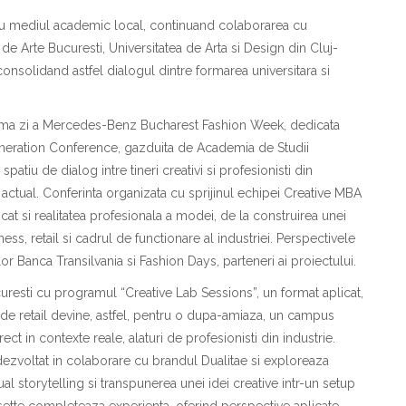
cu mediul academic local, continu
a
nd colaborarea cu
de Arte Bucure
s
ti, Universitatea de Art
a
s
i Design din Cluj-
consolid
a
nd astfel dialogul dintre formarea universitar
a
s
i
ima zi a Mercedes-Benz Bucharest Fashion Week, dedicat
a
eration Conference, g
a
zduit
a
de Academia de Studii
 spa
t
iu de dialog
i
ntre tineri creativi
s
i profesioni
s
ti din
 actual. Conferin
t
a organizat
a
cu sprijinul echipei Creative MBA
 c
a
t
s
i realitatea profesional
a
a modei, de la construirea unei
ness, retail
s
i cadrul de func
t
ionare al industriei. Perspectivele
ilor Banca Transilvania
s
i Fashion Days, parteneri ai proiectului.
cure
s
ti cu programul “Creative Lab Sessions”, un format aplicat,
 de retail devine, astfel, pentru o dup
a
-amiaz
a
, un campus
rect
i
n contexte reale, al
a
turi de profesioni
s
ti din industrie.
dezvoltat
i
n colaborare cu brandul
Dualitae
s
i exploreaz
a
ual storytelling
s
i transpunerea unei idei creative
i
ntr-un setup
sette completeaz
a
experien
t
a, oferind perspective aplicate