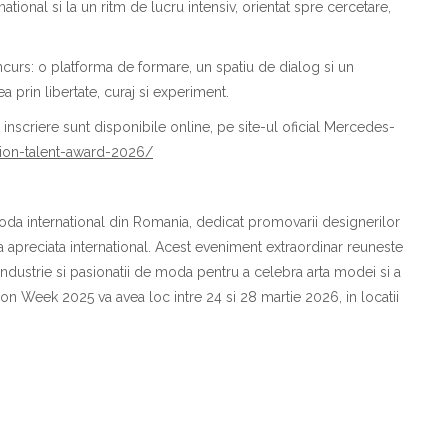
rna
t
ional
s
i la un ritm de lucru intensiv, orientat spre cercetare,
ncurs: o platform
a
de formare, un spa
t
iu de dialog
s
i un
tea prin libertate, curaj
s
i experiment.
e
i
nscriere sunt disponibile online, pe site-ul oficial Mercedes-
hion-talent-award-2026/
mod
a
interna
t
ional din Rom
a
nia, dedicat promov
a
rii designerilor
a
apreciat
a
interna
t
ional. Acest eveniment extraordinar reune
s
te
 industrie
s
i pasiona
t
ii de mod
a
pentru a celebra arta modei
s
i a
shion Week 2025 va avea loc
i
ntre
24
s
i
2
8
martie
202
6,
i
n loca
t
ii