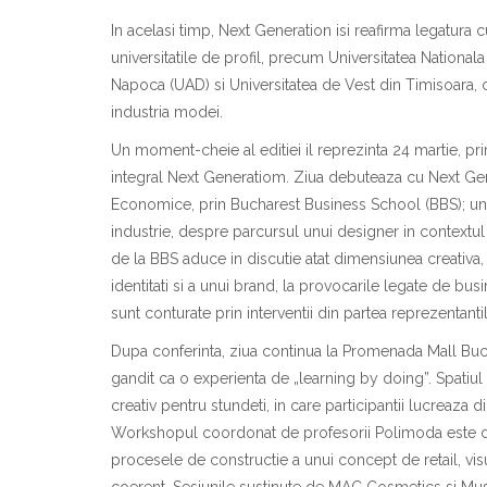
I
n acela
s
i timp, Next Generation
is
i reafirm
a
leg
a
tura 
universit
at
ile de profil, precum Universitatea Na
t
ional
a
Napoca (UAD) si Universitatea de Vest din Timi
s
oara, 
industria modei.
Un moment-cheie al edi
t
iei
i
l reprezint
a
24 martie, pr
integral Next Generatiom. Ziua debuteaz
a
cu Next Gen
Economice, prin Bucharest Business School (BBS); un
industrie, despre parcursul unui designer
i
n contextul
de la BBS aduce
i
n discu
t
ie at
a
t dimensiunea creativ
a
,
identit
at
i
s
i a unui brand, la provoc
a
rile legate de busi
sunt conturate prin interven
t
ii din partea reprezentan
t
Dup
a
conferin
ta
, ziua continu
a
la Promenada Mall Bu
g
a
ndit ca o experien
ta
de „learning by doing”. Spa
t
iul
creativ pentru stundeti,
i
n care participan
t
ii lucreaz
a
di
Workshopul coordonat de profesorii Polimoda este 
procesele de construc
t
ie a unui concept de retail, vis
coerent. Sesiunile sus
t
inute de MAC Cosmetics
s
i Mu