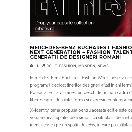
MERCEDES-BENZ BUCHAREST FASHIO
NEXT GENERATION – FASHION TALENT
GENERATII DE DESIGNERI ROMANI
(0)
FASHION
,
MONDEN
,
NEWS
Mercedes-Benz Bucharest Fashion Week lanseaz
a
ce
programul dedicat tinerilor designeri afla
t
i
i
n ani term
Rom
a
nia. Edi
t
ia din acest an deschide un nou cadru d
liber despre identitate, form
a
s
i expresie contempora
X–Identity
, tema propus
a
pentru aceast
a
edi
t
ie este d
volume nea
s
teptate, de a simplifica silueta
s
i de a in
identitatea ca pe un spa
t
iu deschis,
i
n care pluralitate