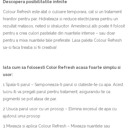
Descopera posibilitatile infinite
Colour Refresh este atat o culoare temporara, cat si un tratament
hranitor pentru par. Hidrateaza si reduce electrizarea pentru un
rezultat matasos, neted si stralucitor. Amestecul alb poate fi folosit
pentru a crea culori pastelate din nuantele intense – sau doar
pentru a mixa nuantele tale preferate. Lasa paleta Colour Refresh
sa-si faca treaba si fii creativa!
Iata cum sa folosesti Color Refresh acasa foarte simplu si
usor:
1 Spala-ti parul – Samponeaza-ti parul si clateste-te cu apa. Acest
lucru iti va pregati parul pentru tratament, asigurandu-te ca
pigmentii se pot atasa de par.
2 Usuca parul usor cu un prosop – Elimina excesul de apa cu
ajutorul unui prosop
3 Mixeaza si aplica Colour Refresh – Mixeaza nuantele sau