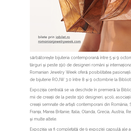
sărbătorește bijuteria contemporană între 5 și 9 octo
târguri și peste 190 de designeri români și internațion
Romanian Jewelry Week oferă posibilitatea pasionațilo
de bijuterie ROJW 3.0 între 8 și 9 octombrie la Bibliote
Expoziția centrală se va deschide în premieră la Bibl
mii de creații de la peste 190 designeri, școli, asociați
creații semnate de artiști contemporani din România,
Franța, Marea Britanie, Italia, Olanda, Grecia, Austria
și multe altele.
Expoziția va fi completată de 9 expoziții capsulă ale 