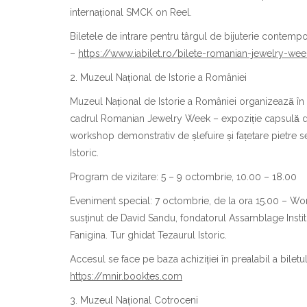
internațional SMCK on Reel.
Biletele de intrare pentru târgul de bijuterie contempo
–
https://www.iabilet.ro/bilete-romanian-jewelry-we
2. Muzeul Național de Istorie a României
Muzeul Național de Istorie a României organizează î
cadrul Romanian Jewelry Week – expoziție capsulă de
workshop demonstrativ de șlefuire și fațetare pietre se
Istoric.
Program de vizitare: 5 – 9 octombrie, 10.00 – 18.00
Eveniment special: 7 octombrie, de la ora 15.00 – Works
susținut de David Sandu, fondatorul Assamblage Institut
Fanigina. Tur ghidat Tezaurul Istoric.
Accesul se face pe baza achiziției în prealabil a bile
https://mnir.booktes.com
3. Muzeul Național Cotroceni