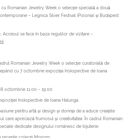
e cu Romanian Jewelry Week o selecție specială a două
contemporane – Legnica Silver Festival (Polonia) și Budapest
 Accesul se face în baza regulilor de vizitare –
ml
n cadrul Romanian Jewelry Week o selecție curatorială de
ncepând cu 7 octombrie expoziția Inskspective de Ioana
, 8 octombrie 11.00 – 19.00
xpoziției Inskspective de Ioana Halunga.
ne pentru artă și design și dorința de a aduce creațiile
cul care apreciază frumosul și creativitatea. În cadrul Romanian
iale dedicate designului românesc de bijuterie.
i recente colecții Monom.