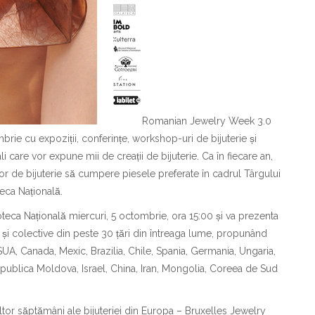
Romanian Jewelry Week 3.0
mbrie cu expoziții, conferințe, workshop-uri de bijuterie și
ali care vor expune mii de creații de bijuterie. Ca în fiecare an,
r de bijuterie să cumpere piesele preferate în cadrul Târgului
ca Națională.
ioteca Națională miercuri, 5 octombrie, ora 15:00 și va prezenta
i și colective din peste 30 țări din întreaga lume, propunând
 SUA, Canada, Mexic, Brazilia, Chile, Spania, Germania, Ungaria,
, Republica Moldova, Israel, China, Iran, Mongolia, Coreea de Sud
altor săptămâni ale bijuteriei din Europa – Bruxelles Jewelry