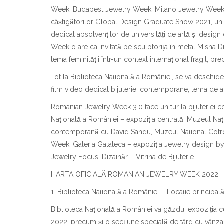
Week, Budapest Jewelry Week, Milano Jewelry Week și
câștigătorilor Global Design Graduate Show 2021, un 
dedicat absolvenților de universități de artă și desi
Week o are ca invitată pe sculptorița în metal Misha 
tema feminității într-un context internațional fragil,
Tot la Biblioteca Națională a României, se va deschi
film video dedicat bijuteriei contemporane, tema de an
Romanian Jewelry Week 3.0 face un tur la bijuteriei con
Națională a României – expoziția centrală, Muzeul N
contemporană cu David Sandu, Muzeul Național Cotroc
Week, Galeria Galateca – expoziția Jewelry design by
Jewelry Focus, Dizainăr – Vitrina de Bijuterie.
HARTA OFICIALĂ ROMANIAN JEWELRY WEEK 2022
1. Biblioteca Națională a României – Locație princi
Biblioteca Națională a României va găzdui expoziț
2022, precum și o secțiune specială de târg cu vân