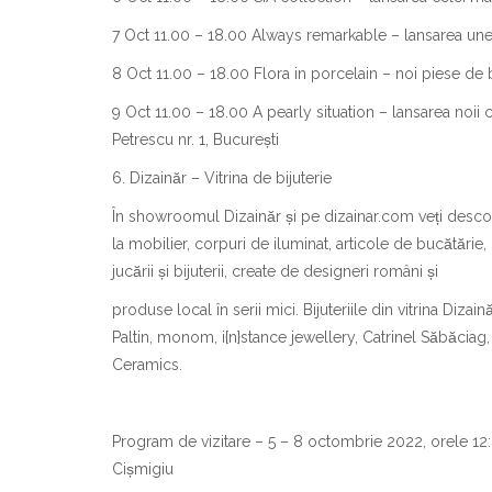
7 Oct 11.00 – 18.00 Always remarkable – lansarea unei 
8 Oct 11.00 – 18.00 Flora in porcelain – noi piese de bij
9 Oct 11.00 – 18.00 A pearly situation – lansarea noii col
Petrescu nr. 1, București
6. Dizainăr – Vitrina de bijuterie
În showroomul Dizainăr și pe dizainar.com veți desc
la mobilier, corpuri de iluminat, articole de bucătărie, 
jucării și bijuterii, create de designeri români și
produse local în serii mici. Bijuteriile din vitrina Dizaină
Paltin, monom, i{n}stance jewellery, Catrinel Săbăciag,
Ceramics.
Program de vizitare – 5 – 8 octombrie 2022, orele 12:0
Cișmigiu