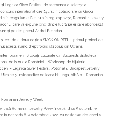
 Legnica Silver Festival, de asemenea o selecție a
concurs internațional desfășurat în colaborare cu Gucci
gn din întreaga lume. Pentru a întregi expoziția, Romanian Jewelry
Diaconu, care va expune cinci dintre lucrările ei care abordează
 precum și pe designerul Andrei Berindan.
de și cea de-a doua ediție a SMCK ON REEL – primul proiect de
ul acesta având drept focus războiul din Ucraina.
temporane în 6 locații culturale din Bucuresti: Biblioteca
ațional de Istorie a României – Workshop de bijuterie
eni – Legnica Silver Festival (Polonia) și Budapest Jewelry
 Ukraine și Inskspective de Ioana Halunga, AlbAlb – Romanian
pală Romanian Jewelry Week
ia centrală Romanian Jewelry Week începând cu 5 octombrie
zare în perioada 8-9 octombrie 2022, cu peste 190 designeri și