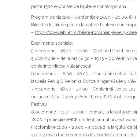
peste 1500 exponate de bijuterie contemporană.
Program de vizitare – 5 octombrie 15.00 – 20.00, 6-
Biletele de intrare pentru târgul de bijuterie contempo
–
https://www.iabilet.ro/bilete-romanian-jewelry-we
Evenimente speciale:
5 octombrie – 18.00 – 20.00 – Meet and Greet the cura
5 octombrie – de la ora 18.30 – 19.15 – Conferință li
conferințe Mircea Vulcănescu)
6 octombrie – 18.00 – 20.00 – Conferințe online cu 
Izabella Petruț & Veronika Schwarzinger (Gallery V&V 
7 octombrie – 18.00 – 20.00 – Conferință live cu Les 
online cu Katie Dominy (Arts Thread & Global Design 
Festival)
8 octombrie – 11.0 – 20.00 – prima zi a târgului de 
18.00 – proiecție SMCK on Reel, primul proiect video in
9 octombrie 11.00 – 20.00 – a doua zi a târgului de
17.00 va avea loc ceremonia de acordare a premiilor, i