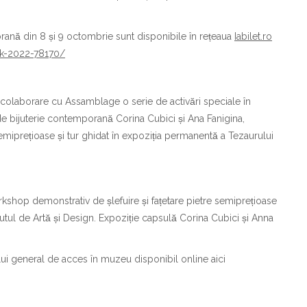
rană din 8 și 9 octombrie sunt disponibile în rețeaua
Iabilet.ro
ek-2022-78170/
n colaborare cu Assamblage o serie de activări speciale în
 bijuterie contemporană Corina Cubici și Ana Fanigina,
miprețioase și tur ghidat în expoziția permanentă a Tezaurului
hop demonstrativ de șlefuire și fațetare pietre semiprețioase
ul de Artă și Design. Expoziție capsulă Corina Cubici și Anna
tului general de acces în muzeu disponibil online aici