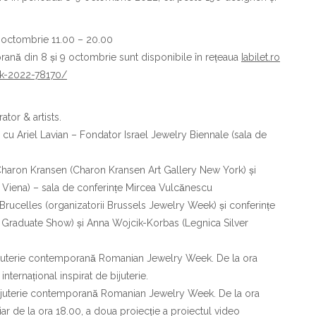
9 octombrie 11.00 – 20.00
rană din 8 și 9 octombrie sunt disponibile în rețeaua
Iabilet.ro
ek-2022-78170/
tor & artists.
ve cu Ariel Lavian – Fondator Israel Jewelry Biennale (sala de
Charon Kransen (Charon Kransen Art Gallery New York) și
Viena) – sala de conferințe Mircea Vulcănescu
Brucelles (organizatorii Brussels Jewelry Week) și conferințe
Graduate Show) și Anna Wojcik-Korbas (Legnica Silver
bijuterie contemporană Romanian Jewelry Week. De la ora
ternațional inspirat de bijuterie.
 bijuterie contemporană Romanian Jewelry Week. De la ora
ar de la ora 18.00, a doua proiecție a proiectul video