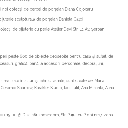
noi colecții de cercei de porțelan Diana Cojocaru
uterie sculpturală de porțelan Daniela Cățoi
ecții de bijuterie cu perle Atelier Devi Str. Lt. Av. Șerban
operi peste 600 de obiecte deosebite pentru casă și suflet, de
ceasuri, grafică, până la accesorii personale, decorațiuni,
r, realizate în stiluri și tehnici variate, sunt create de: Maria
 Ceramic Sparrow, Karakter Studio, tactil util, Ana Mihanta, Alina
0-19:00 @ Dizainăr showroom, Str. Puțul cu Plopi nr.17, zona