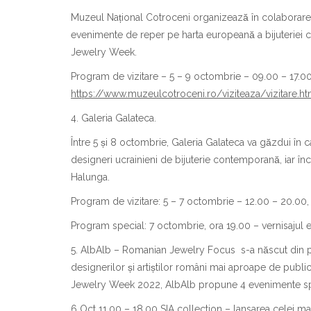
Muzeul Național Cotroceni organizează în colaborar
evenimente de reper pe harta europeană a bijuteriei 
Jewelry Week.
Program de vizitare – 5 – 9 octombrie – 09.00 – 17.00.
https://www.muzeulcotroceni.ro/viziteaza/vizitare.ht
4. Galeria Galateca.
Între 5 și 8 octombrie, Galeria Galateca va găzdui î
designeri ucrainieni de bijuterie contemporană, iar î
Halunga.
Program de vizitare: 5 – 7 octombrie – 12.00 – 20.00
Program special: 7 octombrie, ora 19.00 – vernisajul e
5. AlbAlb – Romanian Jewelry Focus s-a născut din pasiu
designerilor și artiștilor români mai aproape de publi
Jewelry Week 2022, AlbAlb propune 4 evenimente spec
6 Oct 11.00 – 18.00 SIA collection – lansarea celei ma