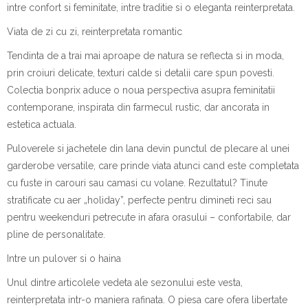
intre confort si feminitate, intre traditie si o eleganta reinterpretata.
Viata de zi cu zi, reinterpretata romantic
Tendinta de a trai mai aproape de natura se reflecta si in moda,
prin croiuri delicate, texturi calde si detalii care spun povesti.
Colectia bonprix aduce o noua perspectiva asupra feminitatii
contemporane, inspirata din farmecul rustic, dar ancorata in
estetica actuala.
Puloverele si jachetele din lana devin punctul de plecare al unei
garderobe versatile, care prinde viata atunci cand este completata
cu fuste in carouri sau camasi cu volane. Rezultatul? Tinute
stratificate cu aer „holiday”, perfecte pentru dimineti reci sau
pentru weekenduri petrecute in afara orasului – confortabile, dar
pline de personalitate.
Intre un pulover si o haina
Unul dintre articolele vedeta ale sezonului este vesta,
reinterpretata intr-o maniera rafinata. O piesa care ofera libertate