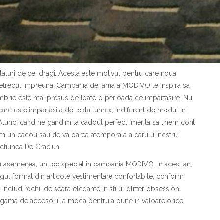
laturi de cei dragi. Acesta este motivul pentru care noua
recut impreuna. Campania de iarna a MODIVO te inspira sa
mbrie este mai presus de toate o perioada de impartasire. Nu
 care este impartasita de toata lumea, indiferent de modul in
Atunci cand ne gandim la cadoul perfect, merita sa tinem cont
erim un cadou sau de valoarea atemporala a darului nostru.
sectiunea De Craciun.
, de asemenea, un loc special in campania MODIVO. In acest an,
gul format din articole vestimentare confortabile, conform
 includ rochii de seara elegante in stilul glitter obsession,
 gama de accesorii la moda pentru a pune in valoare orice