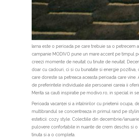
Iarna este o perioada pe care trebuie sa o petrecem a
campanie MODIVO pune un mare accent pe timpul pet
creezi momente de neuitat cu tinute de neuitat. Dece
doar cu cadouri, ci si cu bunatate si energie pozitiva,
care doreste sa petreaca aceasta perioada care vine. 
de preferintele individuale ale persoanei careia ii of
Merita sa cauti inspiratie pe modivo.ro, in special in 
Perioada vacanței si a intalnirilor cu prietenii ocupa
multibrandul se concentreaza in primul rand pe stylin
esteticii: cozy style. Colectiile din decembrie/ianuarie
pulovere confortabile in nuante de crem deschis si o
tinuta si a o completa.