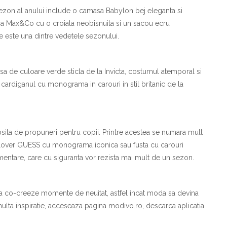
ezon al anului include o camasa Babylon bej eleganta si
sa Max&Co cu o croiala neobisnuita si un sacou ecru
e este una dintre vedetele sezonului.
asa de culoare verde sticla de la Invicta, costumul atemporal si
rdiganul cu monograma in carouri in stil britanic de la
psita de propuneri pentru copii. Printre acestea se numara mult
pulover GUESS cu monograma iconica sau fusta cu carouri
mentare, care cu siguranta vor rezista mai mult de un sezon.
a co-creeze momente de neuitat, astfel incat moda sa devina
 multa inspiratie, acceseaza pagina modivo.ro, descarca aplicatia