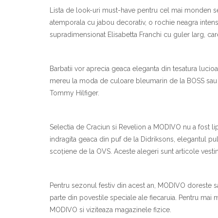
Lista de look-uri must-have pentru cel mai monden s
atemporala cu jabou decorativ, o rochie neagra inten
supradimensionat Elisabetta Franchi cu guler larg, car
Barbatii vor aprecia geaca eleganta din tesatura lucio
mereu la moda de culoare bleumarin de la BOSS sau ca
Tommy Hilfiger.
Selectia de Craciun si Revelion a MODIVO nu a fost li
indragita geaca din puf de la Didriksons, elegantul 
scoțiene de la OVS. Aceste alegeri sunt articole vesti
Pentru sezonul festiv din acest an, MODIVO doreste s
parte din povestile speciale ale fiecaruia. Pentru mai
MODIVO si viziteaza magazinele fizice.