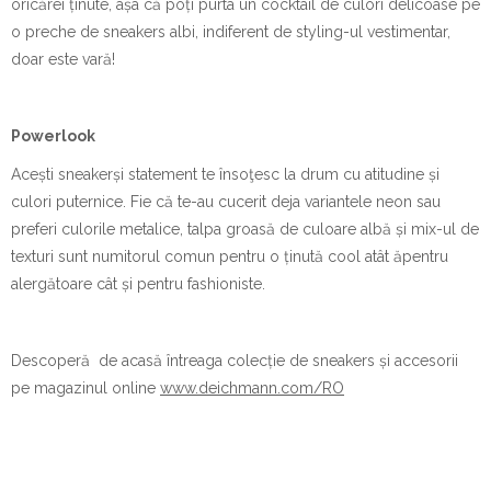
oricărei ținute, așa că poți purta un cocktail de culori delicoase pe
o preche de sneakers albi, indiferent de styling-ul vestimentar,
doar este vară!
Powerlook
Acești sneakerși statement te însoţesc la drum cu atitudine și
culori puternice. Fie că te-au cucerit deja variantele neon sau
preferi culorile metalice, talpa groasă de culoare albă și mix-ul de
texturi sunt numitorul comun pentru o ținută cool atât ăpentru
alergătoare cât și pentru fashioniste.
Descoperă de acasă întreaga colecție de sneakers și accesorii
pe magazinul online
www.deichmann.com/RO