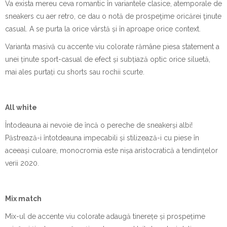
Va exista mereu ceva romantic în variantele clasice, atemporale de
sneakers cu aer retro, ce dau o notă de prospeţime oricărei ţinute
casual. A se purta la orice vârstă și în aproape orice context.
Varianta masivă cu accente viu colorate rămâne piesa statement a
unei ținute sport-casual de efect și subțiază optic orice siluetă,
mai ales purtați cu shorts sau rochii scurte.
All white
Întodeauna ai nevoie de încă o pereche de sneakerși albi!
Păstrează-i întotdeauna impecabili și stilizează-i cu piese în
aceeași culoare, monocromia este nișa aristocratică a tendințelor
verii 2020.
Mix match
Mix-ul de accente viu colorate adaugă tinerețe și prospețime