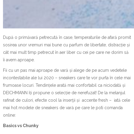
După o primăvară petrecută în case, temperaturile de afară promit
sosirea unor vremuri mai bune cu parfum de libertate, distracție și
cât mai mult timp petrecut în aer liber cu cei pe care ne dorim să
îi avem aproape.
Fii cu un pas mai aproape de vară și alege de pe acum vedetele
incontestabile ale lui 2020 – sneakers care te vor purta în cele mai
frumoase locuri. Tendințele arată mai confortabil ca niciodată și
DEICHMANN îți propune o selecție de nerefuzat! De la melanjul
rafinat de culori, efecte cool la inserţii și accente fresh – iată cele
mai hot modele de sneakers de vară pe care le poti comanda
online:
Basics vs Chunky