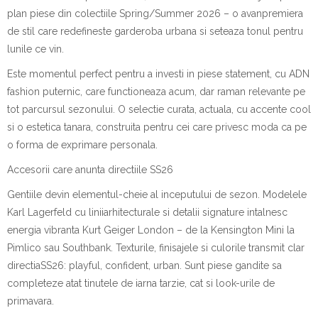
plan
piese
din
colectiile
Spring/Summer 2026 – o
avanpremiera
de
stil
care
redefineste
garderoba
urbana
si
seteaza
tonul
pentru
lunile
ce
vin.
Este
momentul
perfect
pentru
a
investi
in
piese
statement, cu ADN
fashion
puternic
, care
functioneaza
acum
,
dar
raman
relevante
pe
tot
parcursul
sezonului
. O
selectie
curata
,
actuala
, cu
accente
cool
si
o
estetica
tanara
,
construita
pentru
cei
care
privesc
moda
ca pe
o forma de
exprimare
personala
.
Accesorii
care
anunta
directiile
SS26
Gentiile
devin
elementul-cheie
al
inceputului
de
sezon
.
Modelele
Karl Lagerfeld cu
linii
arhitecturale
si
detalii
signature
intalnesc
energia
vibranta
Kurt Geiger London – de la Kensington Mini la
Pimlico
sau
Southbank.
Texturile
,
finisajele
si
culorile
transmit
clar
directia
SS26: playful, confident, urban. Sunt
piese
gandite
sa
completeze
atat
tinutele
de
iarna
tarzie
, cat
si
look-urile de
primavara
.