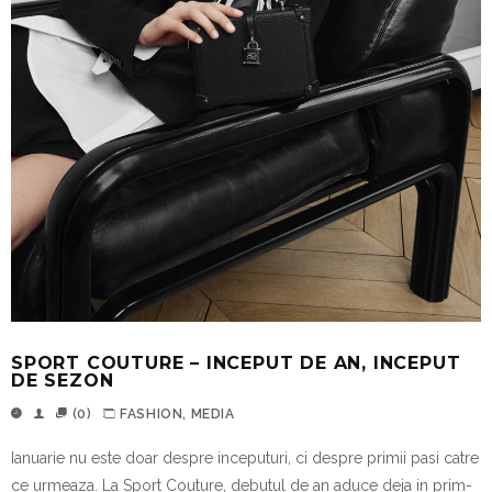
SPORT COUTURE – INCEPUT DE AN, INCEPUT
DE SEZON
(0)
FASHION
,
MEDIA
Ianuarie
nu
este
doar
despre
inceputuri
, ci
despre
primii
pasi
catre
ce
urmeaza
. La Sport Couture,
debutul
de an
aduce
deja
in prim-