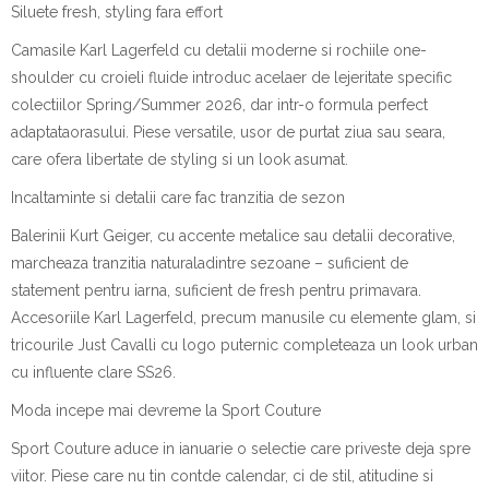
Siluete
fresh, styling
fara
effort
Camasile
Karl Lagerfeld cu
detalii
moderne
si
rochiile
one-
shoulder cu
croieli
fluide
introduc
acel
aer
de
lejeritate
specific
colectiilor
Spring/Summer 2026,
dar
intr
-o formula perfect
adaptata
orasului
.
Piese
versatile,
usor
de
purtat
ziua
sau
seara
,
care
ofera
libertate de styling
si
un look
asumat
.
Incal
t
aminte
si
detalii
care fac
tranzitia
de
sezon
Balerinii
Kurt Geiger, cu
accente
metalice
sau
detalii
decorative,
marcheaza
tranzitia
naturala
dintre
sezoane
–
suficient
de
statement
pentru
iarna
,
suficient
de fresh
pentru
primavara
.
Accesoriile
Karl Lagerfeld, precum
manusile
cu
elemente
glam,
si
tricourile
Just Cavalli cu logo
puternic
completeaza
un look urban
cu
influente
clare
SS26.
Moda
incepe
mai
devreme
la Sport Couture
Sport Couture
aduce
in
ianuarie
o
selectie
care
priveste
deja
spre
viitor
.
Piese
care nu tin
cont
de calendar, ci de
stil
,
atitudine
si