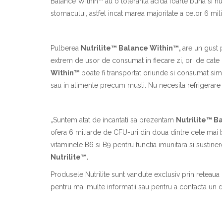
Balance Within™ au o toleranta acida foarte buna si nu
stomacului, astfel incat marea majoritate a celor 6 milia
Pulberea
Nutrilite™ Balance Within™,
are un gust 
extrem de usor de consumat in fiecare zi, ori de cate o
Within™
poate fi transportat oriunde si consumat simp
sau in alimente precum musli. Nu necesita refrigerare s
„Suntem atat de incantati sa prezentam
Nutrilite™ B
ofera 6 miliarde de CFU-uri din doua dintre cele mai bi
vitaminele B6 si B9 pentru functia imunitara si sustiner
Nutrilite™.
Produsele Nutrilite sunt vandute exclusiv prin reteaua 
pentru mai multe informatii sau pentru a contacta un di