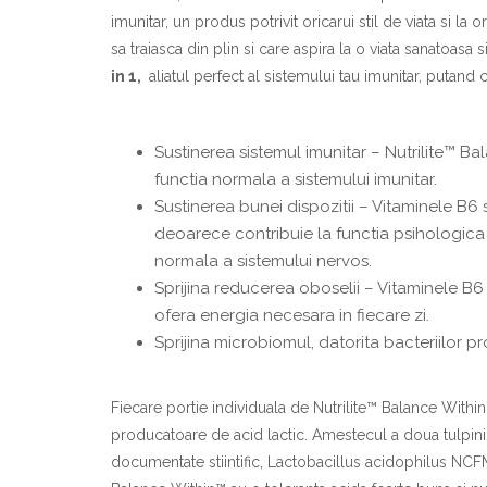
imunitar, un produs potrivit oricarui stil de viata si la 
sa traiasca din plin si care aspira la o viata sanatoasa s
in 1,
aliatul perfect al sistemului tau imunitar, putand c
Sustinerea sistemul imunitar – Nutrilite™ Ba
functia normala a sistemului imunitar.
Sustinerea bunei dispozitii – Vitaminele B6 
deoarece contribuie la functia psihologica 
normala a sistemului nervos.
Sprijina reducerea oboselii – Vitaminele B6 s
ofera energia necesara in fiecare zi.
Sprijina microbiomul, datorita bacteriilor p
Fiecare portie individuala de Nutrilite™ Balance Withi
producatoare de acid lactic. Amestecul a doua tulpini
documentate stiintific, Lactobacillus acidophilus NCFM