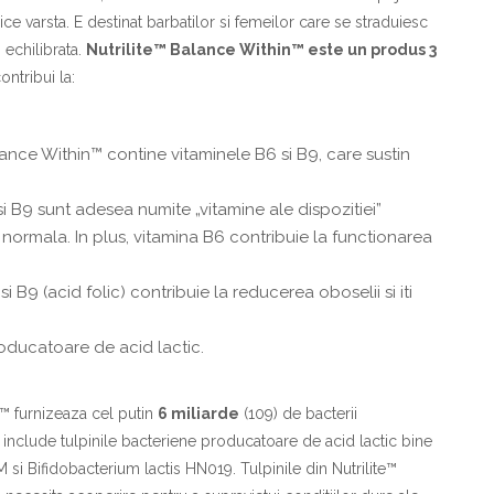
orice varsta. E destinat barbatilor si femeilor care se straduiesc
i echilibrata.
Nutrilite™ Balance Within™ este un produs 3
ontribui la:
lance Within™ contine vitaminele B6 si B9, care sustin
si B9 sunt adesea numite „vitamine ale dispozitiei”
normala. In plus, vitamina B6 contribuie la functionarea
i B9 (acid folic) contribuie la reducerea oboselii si iti
roducatoare de acid lactic.
n™ furnizeaza cel putin
6 miliarde
(109) de bacterii
 include tulpinile bacteriene producatoare de acid lactic bine
 si Bifidobacterium lactis HN019. Tulpinile din Nutrilite™