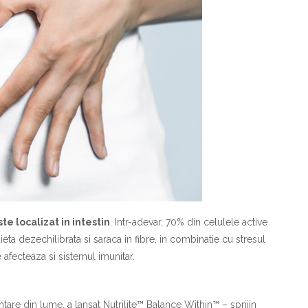
te localizat in intestin
. Intr-adevar, 70% din celulele active
eta dezechilibrata si saraca in fibre, in combinatie cu stresul
 afecteaza si sistemul imunitar.
ntare din lume, a lansat Nutrilite™ Balance Within™ – sprijin