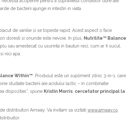
 necesita acoperire pentru a supravietui conditiilor dure ale
rde de bacterii ajunge in intestin in viata.
placut de vanilie si se topeste rapid. Acest aspect o face
ri doresti si oriunde este nevoie. In plus,
Nutrilite™ Balance
lu sau amestecat cu usurinta in bauturi reci, cum ar fi sucul,
i nici apa.
alance Within™
. Produsul este un supliment zilnic 3-in-1, care
ne studiate bacterii ale acidului lactic – in combinatie
ea dispozitiei.”, spune
Kristin Morris
,
cercetator principal la
de distribuitori Amway. Va invitam sa vizitati
www.amway.ro
stribuitor.