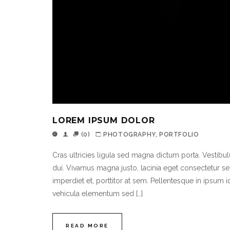
LOREM IPSUM DOLOR
(0)
PHOTOGRAPHY
,
PORTFOLIO
Cras ultricies ligula sed magna dictum porta. Vesti
dui. Vivamus magna justo, lacinia eget consectetur sed
imperdiet et, porttitor at sem. Pellentesque in ipsum
vehicula elementum sed […]
READ MORE