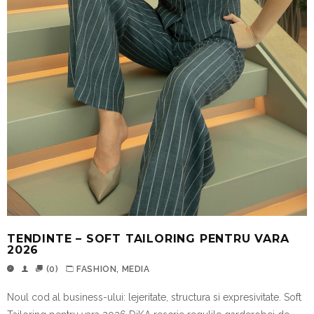
TENDINTE – SOFT TAILORING PENTRU VARA
2026
(0)
FASHION
,
MEDIA
Noul cod al business-ului: lejeritate, structura si expresivitate. Soft